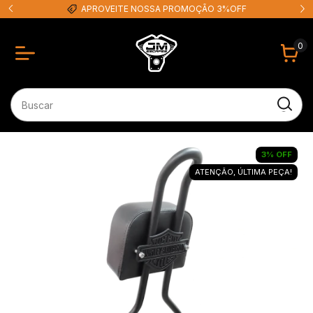
APROVEITE NOSSA PROMOÇÃO 3%OFF
0
3
%
OFF
ATENÇÃO, ÚLTIMA PEÇA!