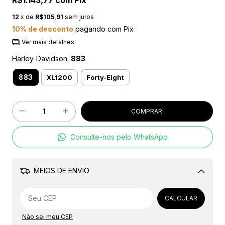
R$1.143,77
com
Pix
12
x de
R$105,91
sem juros
10% de desconto
pagando com Pix
Ver mais detalhes
Harley-Davidson:
883
883
XL1200
Forty-Eight
Consulte-nos pelo WhatsApp
MEIOS DE ENVIO
Alterar CEP
CALCULAR
Não sei meu CEP