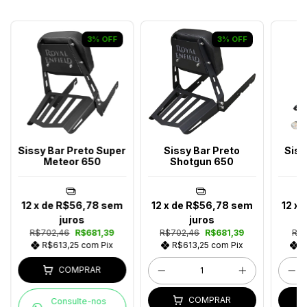
3
%
OFF
3
%
OFF
Sissy Bar Preto Super
Sissy Bar Preto
Siss
Meteor 650
Shotgun 650
12
x de
R$56,78
sem
12
x de
R$56,78
sem
12
x 
juros
juros
R$702,46
R$681,39
R$702,46
R$681,39
R$8
R$613,25
com
Pix
R$613,25
com
Pix
R
COMPRAR
COMPRAR
Consulte-nos