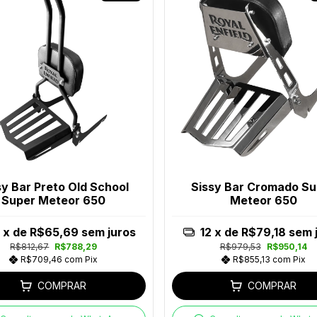
sy Bar Preto Old School
Sissy Bar Cromado Su
Super Meteor 650
Meteor 650
x de
R$65,69
sem juros
12
x de
R$79,18
sem 
R$812,67
R$788,29
R$979,53
R$950,14
R$709,46
com
Pix
R$855,13
com
Pix
COMPRAR
COMPRAR