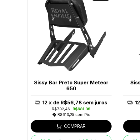
Sissy Bar Preto Super Meteor
Sis
650
12
x de
R$56,78
sem juros
12
R$702,46
R$681,39
R$613,25
com
Pix
COMPRAR