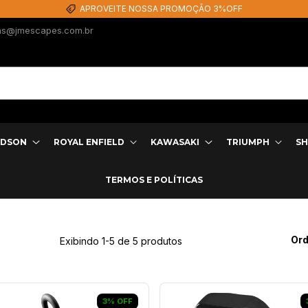
APROVEITE NOSSA PROMOÇÃO 3%OFF
as@jmescapes.com.br
IDSON
ROYAL ENFIELD
KAWASAKI
TRIUMPH
SH
TERMOS E POLÍTICAS
Ord
Exibindo 1-5 de 5 produtos
3
%
OFF