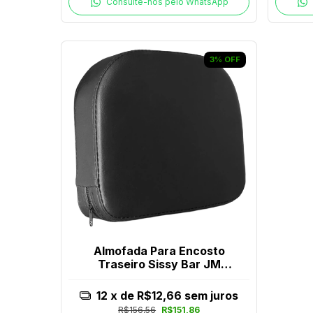
Consulte-nos pelo WhatsApp
3
%
OFF
Almofada Para Encosto
Traseiro Sissy Bar JM
Escapes
12
x de
R$12,66
sem juros
R$156,56
R$151,86