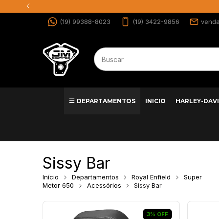
(19) 99388-8023
(19) 3422-9856
vend
DEPARTAMENTOS
INICIO
HARLEY-DAV
Sissy Bar
Início
Departamentos
Royal Enfield
Super
Metor 650
Acessórios
Sissy Bar
3
%
OFF