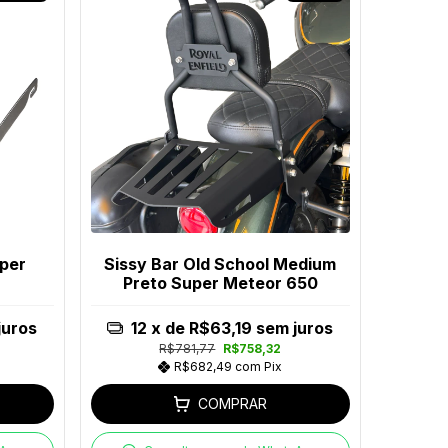
per
Sissy Bar Old School Medium
Preto Super Meteor 650
juros
12
x de
R$63,19
sem juros
R$781,77
R$758,32
R$682,49
com
Pix
COMPRAR