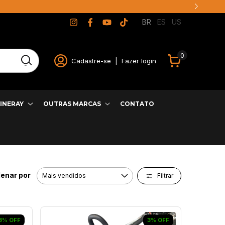
BR
ES
US
0
Cadastre-se
|
Fazer login
INERAY
OUTRAS MARCAS
CONTATO
enar por
Filtrar
3
%
OFF
3
%
OFF