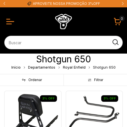
APROVEITE NOSSA PROMOÇÃO 3%OFF
0
Shotgun 650
Início
Departamentos
Royal Enfield
Shotgun 650
Ordenar
Filtrar
3
%
OFF
3
%
OFF