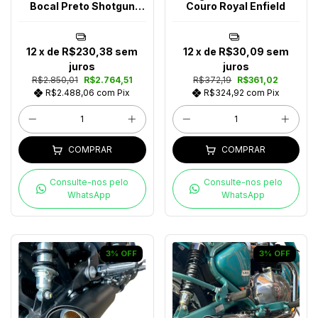
Bocal Preto Shotgun
Couro Royal Enfield
650
12
x de
R$230,38
sem
12
x de
R$30,09
sem
juros
juros
R$2.850,01
R$2.764,51
R$372,19
R$361,02
R$2.488,06
com
Pix
R$324,92
com
Pix
COMPRAR
COMPRAR
Consulte-nos pelo
Consulte-nos pelo
WhatsApp
WhatsApp
3
%
OFF
3
%
OFF