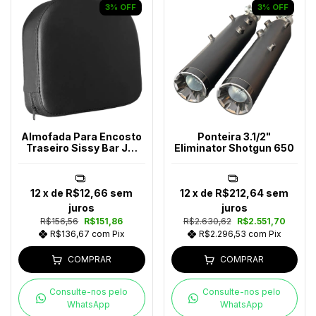
3
%
OFF
3
%
OFF
Almofada Para Encosto
Ponteira 3.1/2"
Traseiro Sissy Bar JM
Eliminator Shotgun 650
Escapes
12
x de
R$12,66
sem
12
x de
R$212,64
sem
juros
juros
R$156,56
R$151,86
R$2.630,62
R$2.551,70
R$136,67
com
Pix
R$2.296,53
com
Pix
COMPRAR
COMPRAR
Consulte-nos pelo
Consulte-nos pelo
WhatsApp
WhatsApp