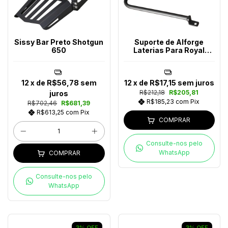
Sissy Bar Preto Shotgun
Suporte de Alforge
650
Laterias Para Royal
Enfield
12
x de
R$56,78
sem
12
x de
R$17,15
sem juros
R$212,18
R$205,81
juros
R$185,23
com
Pix
R$702,46
R$681,39
R$613,25
com
Pix
COMPRAR
Consulte-nos pelo
WhatsApp
COMPRAR
Consulte-nos pelo
WhatsApp
3
%
OFF
3
%
OFF