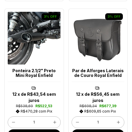
3
%
OFF
3
%
OFF
Ponteira 2.1/2" Preto
Par de Alforges Laterais
Mini Royal Enfield
de Couro Royal Enfield
12
x de
R$43,54
sem
12
x de
R$56,45
sem
juros
juros
R$538,69
R$522,53
R$698,34
R$677,39
R$470,28
com
Pix
R$609,65
com
Pix