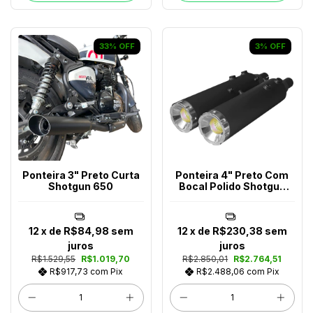
33
%
OFF
3
%
OFF
Ponteira 3" Preto Curta
Ponteira 4" Preto Com
Shotgun 650
Bocal Polido Shotgun
650
12
x de
R$84,98
sem
12
x de
R$230,38
sem
juros
juros
R$1.529,55
R$1.019,70
R$2.850,01
R$2.764,51
R$917,73
com
Pix
R$2.488,06
com
Pix