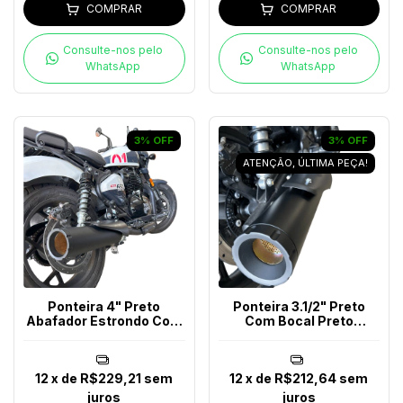
COMPRAR
COMPRAR
Consulte-nos pelo
Consulte-nos pelo
WhatsApp
WhatsApp
3
%
OFF
3
%
OFF
ATENÇÃO, ÚLTIMA PEÇA!
Ponteira 4" Preto
Ponteira 3.1/2" Preto
Abafador Estrondo Com
Com Bocal Preto
Bocal Preto Shotgun
Shotgun 650
650
12
x de
R$229,21
sem
12
x de
R$212,64
sem
juros
juros