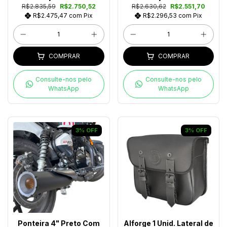
R$2.835,59
R$2.750,52
R$2.630,62
R$2.551,70
R$2.475,47
com
Pix
R$2.296,53
com
Pix
COMPRAR
COMPRAR
Consulte-nos pelo
Consulte-nos pelo
WhatsApp
WhatsApp
3
%
OFF
3
%
OFF
Ponteira 4" Preto Com
Alforge 1 Unid. Lateral de