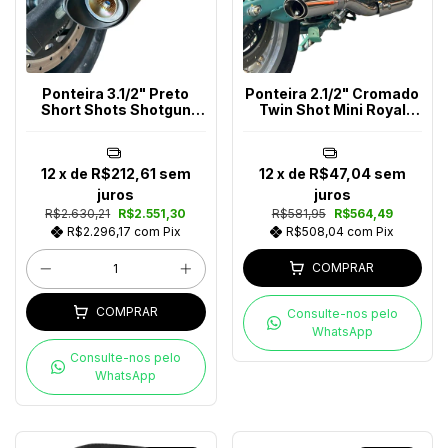
Ponteira 3.1/2" Preto
Ponteira 2.1/2" Cromado
Short Shots Shotgun
Twin Shot Mini Royal
650
Enfield
12
x de
R$212,61
sem
12
x de
R$47,04
sem
juros
juros
R$2.630,21
R$2.551,30
R$581,95
R$564,49
R$2.296,17
com
Pix
R$508,04
com
Pix
COMPRAR
COMPRAR
Consulte-nos pelo
WhatsApp
Consulte-nos pelo
WhatsApp