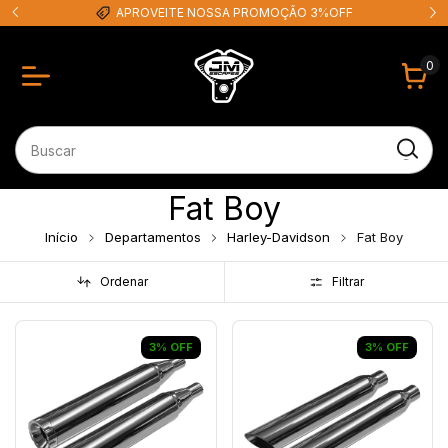
O 3%OFF
EM ATÉ 12X SEM JUROS
0
Fat Boy
Início
Departamentos
Harley-Davidson
Fat Boy
Ordenar
Filtrar
3
%
OFF
3
%
OFF