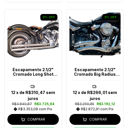
3
%
OFF
3
%
OFF
Escapamento 2.1/2"
Escapamento 2.1/2"
Cromado Long Shot
Cromado Big Radius
Softail Após 2018
Chanfrado Softail Ano
(2018-2024)
12
x de
R$310,47
sem
12
x de
R$266,01
sem
juros
juros
R$3.840,87
R$3.725,64
R$3.290,85
R$3.192,12
R$3.353,08
com
Pix
R$2.872,91
com
Pix
COMPRAR
COMPRAR