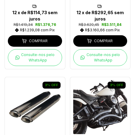
12
x de
R$114,73
sem
12
x de
R$292,65
sem
juros
juros
R$1.419,34
R$1.376,76
R$3.620,45
R$3.511,84
R$1.239,08
com
Pix
R$3.160,66
com
Pix
COMPRAR
COMPRAR
Consulte-nos pelo
Consulte-nos pelo
WhatsApp
WhatsApp
3
%
OFF
3
%
OFF