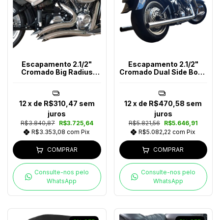
Escapamento 2.1/2"
Escapamento 2.1/2"
Cromado Big Radius
Cromado Dual Side Boca
Snake Softail Ano (2018-
Reta Softail Até 2017
2024)
12
x de
R$310,47
sem
12
x de
R$470,58
sem
juros
juros
R$3.840,87
R$3.725,64
R$5.821,56
R$5.646,91
R$3.353,08
com
Pix
R$5.082,22
com
Pix
COMPRAR
COMPRAR
Consulte-nos pelo
Consulte-nos pelo
WhatsApp
WhatsApp