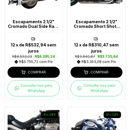
Escapamento 2.1/2"
Escapamento 2.1/2"
Cromado Dual Side Rabo
Cromado Short Shots
De Peixe Softail Até 2017
Angle Softail Até 2017
12
x de
R$532,94
sem
12
x de
R$310,47
sem
juros
juros
R$6.593,03
R$6.395,24
R$3.840,87
R$3.725,64
R$5.755,72
com
Pix
R$3.353,08
com
Pix
COMPRAR
COMPRAR
Consulte-nos pelo
Consulte-nos pelo
WhatsApp
WhatsApp
3
%
OFF
3
%
OFF