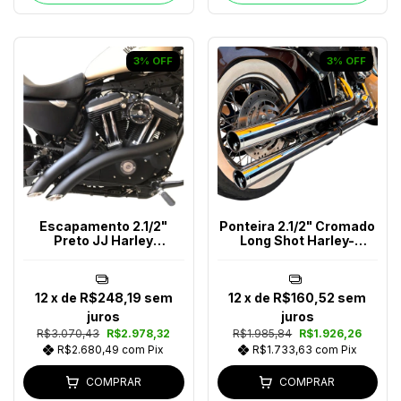
3
%
OFF
3
%
OFF
Escapamento 2.1/2"
Ponteira 2.1/2" Cromado
Preto JJ Harley
Long Shot Harley-
Davidson Até 2017
Davidson
12
x de
R$248,19
sem
12
x de
R$160,52
sem
juros
juros
R$3.070,43
R$2.978,32
R$1.985,84
R$1.926,26
R$2.680,49
com
Pix
R$1.733,63
com
Pix
COMPRAR
COMPRAR