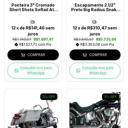
Ponteira 3" Cromado
Escapamento 2.1/2"
Short Shots Softail Até
Preto Big Radius Snake
2017
Softail Após 2018
12
x de
R$141,46
sem
12
x de
R$310,47
sem
juros
juros
R$1.749,97
R$1.697,47
R$3.840,87
R$3.725,64
R$1.527,72
com
Pix
R$3.353,08
com
Pix
COMPRAR
COMPRAR
Consulte-nos pelo
Consulte-nos pelo
WhatsApp
WhatsApp
3
%
OFF
3
%
OFF