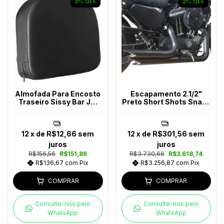
3
%
OFF
3
%
OFF
Almofada Para Encosto
Escapamento 2.1/2"
Traseiro Sissy Bar JM
Preto Short Shots Snake
Escapes
Harley-Davidson
12
x de
R$12,66
sem
12
x de
R$301,56
sem
juros
juros
R$156,56
R$151,86
R$3.730,66
R$3.618,74
R$136,67
com
Pix
R$3.256,87
com
Pix
COMPRAR
COMPRAR
Consulte-nos pelo
Consulte-nos pelo
WhatsApp
WhatsApp