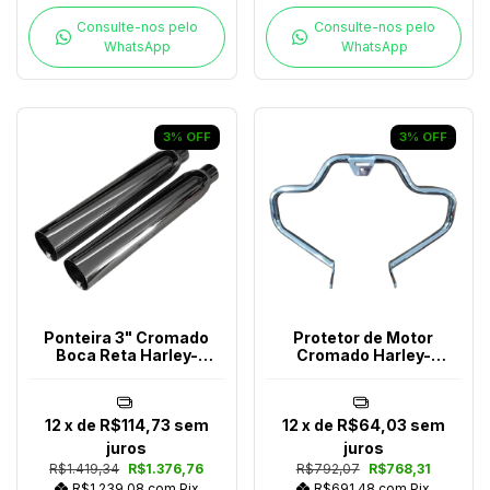
Consulte-nos pelo
Consulte-nos pelo
WhatsApp
WhatsApp
3
%
OFF
3
%
OFF
Ponteira 3" Cromado
Protetor de Motor
Boca Reta Harley-
Cromado Harley-
Davidson
Davidson Softail Após
2018
12
x de
R$114,73
sem
12
x de
R$64,03
sem
juros
juros
R$1.419,34
R$1.376,76
R$792,07
R$768,31
R$1.239,08
com
Pix
R$691,48
com
Pix