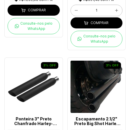
COMPRAR
COMPRAR
Consulte-nos pelo
WhatsApp
Consulte-nos pelo
WhatsApp
3
%
OFF
3
%
OFF
Ponteira 3" Preto
Escapamento 2.1/2"
Chanfrado Harley-
Preto Big Shot Harley
Davidson
Davidson Até 2017