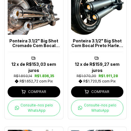
Ponteira 3.1/2" Big Shot
Ponteira 3.1/2" Big Shot
Cromado Com Bocal
Com Bocal Preto Harley-
Polido Harley-Davidson
Davidson Softail 2018-
Softail 2018-2024
2024
12
x de
R$153,03
sem
12
x de
R$159,27
sem
juros
juros
R$1.893,14
R$1.836,35
R$1.970,39
R$1.911,28
R$1.652,72
com
Pix
R$1.720,15
com
Pix
COMPRAR
COMPRAR
Consulte-nos pelo
Consulte-nos pelo
WhatsApp
WhatsApp