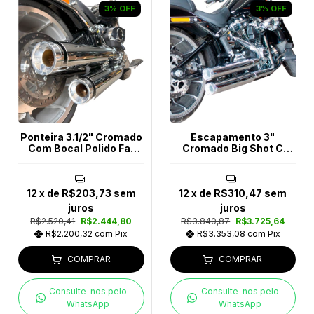
3
%
OFF
3
%
OFF
Ponteira 3.1/2" Cromado
Escapamento 3"
Com Bocal Polido Fat
Cromado Big Shot C
Boy e Breakout 2025
Softail Após 2018
12
x de
R$203,73
sem
12
x de
R$310,47
sem
juros
juros
R$2.520,41
R$2.444,80
R$3.840,87
R$3.725,64
R$2.200,32
com
Pix
R$3.353,08
com
Pix
COMPRAR
COMPRAR
Consulte-nos pelo
Consulte-nos pelo
WhatsApp
WhatsApp