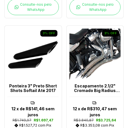
Consulte-nos pelo
Consulte-nos pelo
WhatsApp
WhatsApp
3
%
OFF
3
%
OFF
Ponteira 3" Preto Short
Escapamento 2.1/2"
Shots Softail Até 2017
Cromado Big Radius
Snake Softail Até 2017
12
x de
R$141,46
sem
12
x de
R$310,47
sem
juros
juros
R$1.749,97
R$1.697,47
R$3.840,87
R$3.725,64
R$1.527,72
com
Pix
R$3.353,08
com
Pix