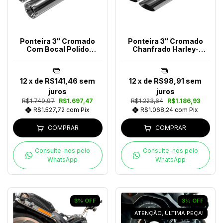
Ponteira 3" Cromado
Ponteira 3" Cromado
Com Bocal Polido
Chanfrado Harley-
Harley-Davidson
Davidson
12
x de
R$141,46
sem
12
x de
R$98,91
sem
juros
juros
R$1.749,97
R$1.697,47
R$1.223,64
R$1.186,93
R$1.527,72
com
Pix
R$1.068,24
com
Pix
COMPRAR
COMPRAR
Consulte-nos pelo
Consulte-nos pelo
WhatsApp
WhatsApp
3
%
OFF
3
%
OFF
ATENÇÃO, ÚLTIMA PEÇA!