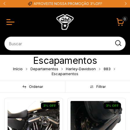
APROVEITE NOSSA PROMOÇÃO 3%OFF
0
Escapamentos
Início
Departamentos
Harley-Davidson
883
Escapamentos
Ordenar
Filtrar
3
%
OFF
3
%
OFF