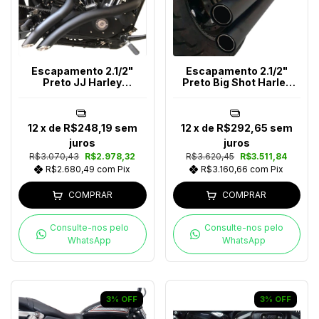
Escapamento 2.1/2"
Escapamento 2.1/2"
Preto JJ Harley
Preto Big Shot Harley
Davidson Até 2017
Davidson Até 2017
12
x de
R$248,19
sem
12
x de
R$292,65
sem
juros
juros
R$3.070,43
R$2.978,32
R$3.620,45
R$3.511,84
R$2.680,49
com
Pix
R$3.160,66
com
Pix
COMPRAR
COMPRAR
Consulte-nos pelo
Consulte-nos pelo
WhatsApp
WhatsApp
3
%
OFF
3
%
OFF