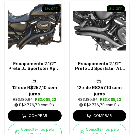
3
%
OFF
3
%
OFF
Escapamento 2.1/2"
Escapamento 2.1/2"
Preto JJ Sportster Após
Preto JJ Sportster Até
2014
2013
12
x de
R$257,10
sem
12
x de
R$257,10
sem
juros
juros
R$3.180,64
R$3.085,22
R$3.180,64
R$3.085,22
R$2.776,70
com
Pix
R$2.776,70
com
Pix
COMPRAR
COMPRAR
Consulte-nos pelo
Consulte-nos pelo