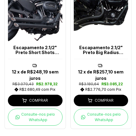
Escapamento 2.1/2"
Escapamento 2.1/2"
Preto Short Shots
Preto Big Radius
Sportster Após 2014
Chanfrado Sportster
12
x de
R$248,19
sem
12
x de
R$257,10
sem
juros
juros
R$3.070,43
R$2.978,32
R$3.180,64
R$3.085,22
R$2.680,49
com
Pix
R$2.776,70
com
Pix
COMPRAR
COMPRAR
Consulte-nos pelo
Consulte-nos pelo
WhatsApp
WhatsApp