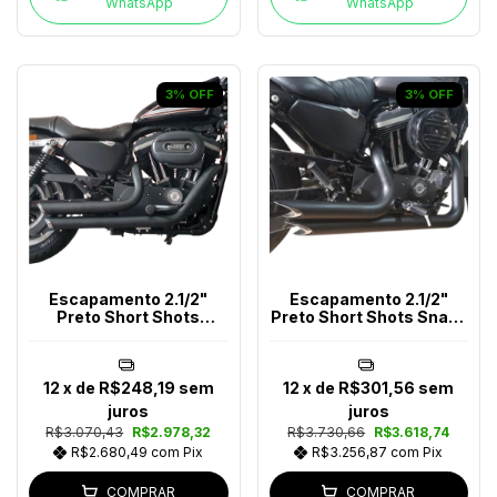
WhatsApp
WhatsApp
3
%
OFF
3
%
OFF
Escapamento 2.1/2"
Escapamento 2.1/2"
Preto Short Shots
Preto Short Shots Snake
Sportster Até 2013
Harley-Davidson
12
x de
R$248,19
sem
12
x de
R$301,56
sem
juros
juros
R$3.070,43
R$2.978,32
R$3.730,66
R$3.618,74
R$2.680,49
com
Pix
R$3.256,87
com
Pix
COMPRAR
COMPRAR