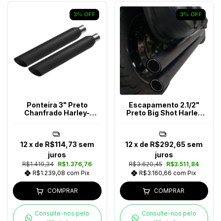
3
%
OFF
3
%
OFF
Ponteira 3" Preto
Escapamento 2.1/2"
Chanfrado Harley-
Preto Big Shot Harley
Davidson
Davidson Até 2017
12
x de
R$114,73
sem
12
x de
R$292,65
sem
juros
juros
R$1.419,34
R$1.376,76
R$3.620,45
R$3.511,84
R$1.239,08
com
Pix
R$3.160,66
com
Pix
COMPRAR
COMPRAR
Consulte-nos pelo
Consulte-nos pelo