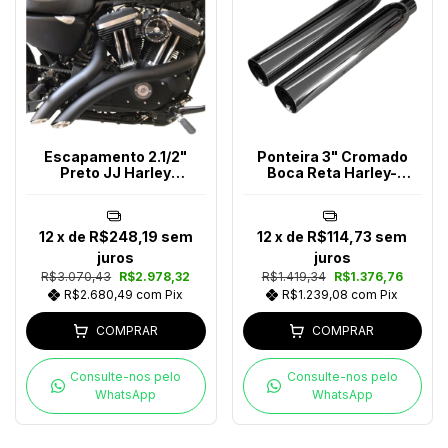
Escapamento 2.1/2"
Ponteira 3" Cromado
Preto JJ Harley
Boca Reta Harley-
Davidson Até 2017
Davidson
12
x de
R$248,19
sem
12
x de
R$114,73
sem
juros
juros
R$3.070,43
R$2.978,32
R$1.419,34
R$1.376,76
R$2.680,49
com
Pix
R$1.239,08
com
Pix
COMPRAR
COMPRAR
Consulte-nos pelo
Consulte-nos pelo
WhatsApp
WhatsApp