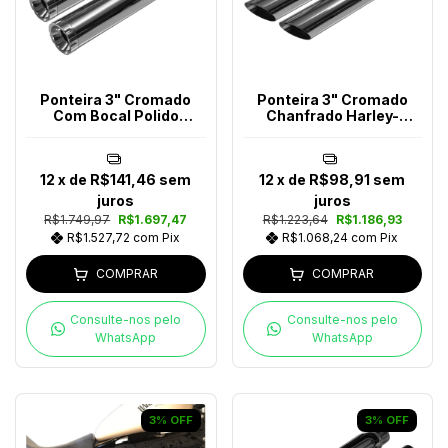
Ponteira 3" Cromado
Ponteira 3" Cromado
Com Bocal Polido
Chanfrado Harley-
Harley-Davidson
Davidson
12
x de
R$141,46
sem
12
x de
R$98,91
sem
juros
juros
R$1.749,97
R$1.697,47
R$1.223,64
R$1.186,93
R$1.527,72
com
Pix
R$1.068,24
com
Pix
COMPRAR
COMPRAR
Consulte-nos pelo
Consulte-nos pelo
WhatsApp
WhatsApp
3
%
OFF
3
%
OFF