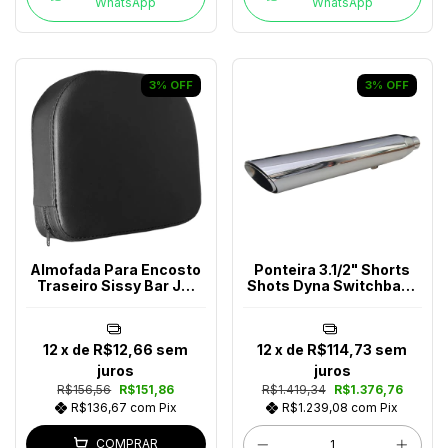
WhatsApp
WhatsApp
3
%
OFF
3
%
OFF
Almofada Para Encosto
Ponteira 3.1/2" Shorts
Traseiro Sissy Bar JM
Shots Dyna Switchback
Escapes
Ano 2012-2014
12
x de
R$12,66
sem
12
x de
R$114,73
sem
juros
juros
R$156,56
R$151,86
R$1.419,34
R$1.376,76
R$136,67
com
Pix
R$1.239,08
com
Pix
COMPRAR