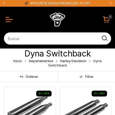
APROVEITE NOSSA PROMOÇÃO 3%OFF
0
Dyna Switchback
Início
Departamentos
Harley-Davidson
Dyna
Switchback
Ordenar
Filtrar
3
%
OFF
3
%
OFF