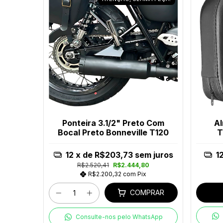
Ponteira 3.1/2" Preto Com
Al
Bocal Preto Bonneville T120
T
12
x de
R$203,73
sem juros
1
R$2.520,41
R$2.444,80
R$2.200,32
com
Pix
COMPRAR
Consulte-nos pelo WhatsApp