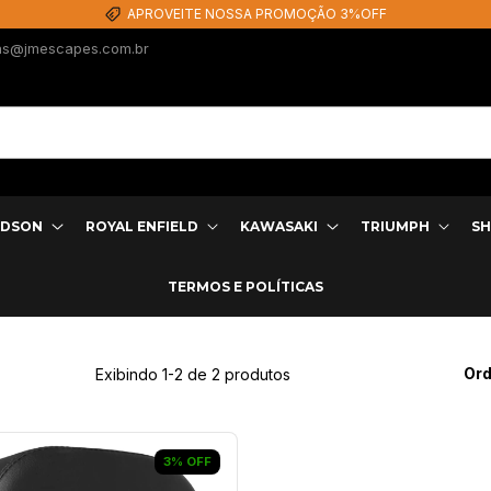
APROVEITE NOSSA PROMOÇÃO 3%OFF
as@jmescapes.com.br
IDSON
ROYAL ENFIELD
KAWASAKI
TRIUMPH
SH
TERMOS E POLÍTICAS
Ord
Exibindo 1-2 de 2 produtos
3
%
OFF