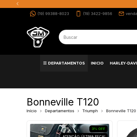
(19) 99388-8023
(19) 3422-9856
vend
DEPARTAMENTOS
INICIO
HARLEY-DAV
Bonneville T120
Início
Departamentos
Triumph
Bonneville T120
3
%
OFF
ATENÇÃO, ÚLTIMA PEÇA!