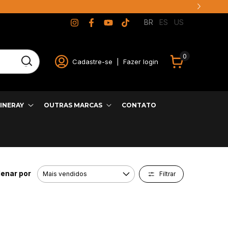
BR
ES
US
0
Cadastre-se
|
Fazer login
INERAY
OUTRAS MARCAS
CONTATO
enar por
Filtrar