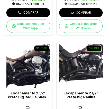
R$2.872,91
com
Pix
R$3.353,08
com
Pix
COMPRAR
COMPRAR
Consulte-nos pelo
Consulte-nos pelo
WhatsApp
WhatsApp
3
%
OFF
3
%
OFF
Escapamento 2.1/2"
Escapamento 2.1/2"
Preto Big Radius Snake
Preto Big Radius
Softail Até 2017
Chanfrado Softail Até
2017