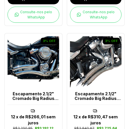
Consulte-nos pelo
Consulte-nos pelo
WhatsApp
WhatsApp
3
%
OFF
3
%
OFF
Escapamento 2.1/2"
Escapamento 2.1/2"
Cromado Big Radius
Cromado Big Radius
Chanfrado Softail Ano
Snake Softail Até 2017
(2018-2024)
12
x de
R$266,01
sem
12
x de
R$310,47
sem
juros
juros
R$3.290,85
R$3.192,12
R$3.840,87
R$3.725,64