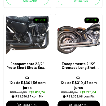
WhatsApp
WhatsApp
3
%
OFF
3
%
OFF
Escapamento 2.1/2"
Escapamento 2.1/2"
Preto Short Shots Snake
Cromado Long Shot
Harley-Davidson
Softail Após 2018
12
x de
R$301,56
sem
12
x de
R$310,47
sem
juros
juros
R$3.730,66
R$3.618,74
R$3.840,87
R$3.725,64
R$3.256,87
com
Pix
R$3.353,08
com
Pix
COMPRAR
COMPRAR