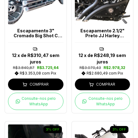
Escapamento 3"
Escapamento 2.1/2"
Cromado Big Shot C
Preto JJ Harley
Softail Após 2018
Davidson Até 2017
12
x de
R$310,47
sem
12
x de
R$248,19
sem
juros
juros
R$3.840,87
R$3.725,64
R$3.070,43
R$2.978,32
R$3.353,08
com
Pix
R$2.680,49
com
Pix
COMPRAR
COMPRAR
Consulte-nos pelo
Consulte-nos pelo
WhatsApp
WhatsApp
3
%
OFF
3
%
OFF