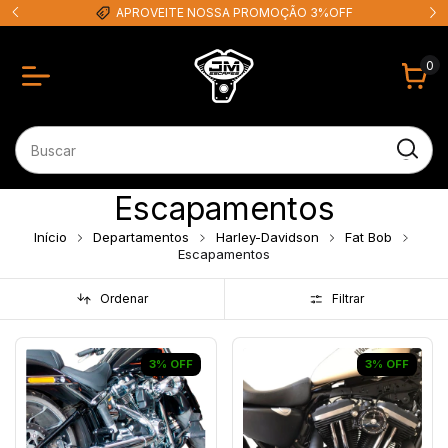
APROVEITE NOSSA PROMOÇÃO 3%OFF
0
Escapamentos
Início
Departamentos
Harley-Davidson
Fat Bob
Escapamentos
Ordenar
Filtrar
3
%
OFF
3
%
OFF