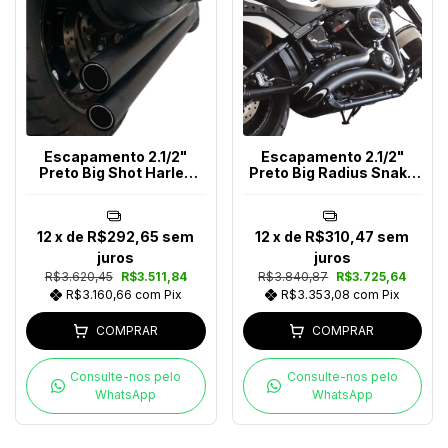
Escapamento 2.1/2"
Escapamento 2.1/2"
Preto Big Shot Harley
Preto Big Radius Snake
Davidson Até 2017
Softail Após 2018
12
x de
R$292,65
sem
12
x de
R$310,47
sem
juros
juros
R$3.620,45
R$3.511,84
R$3.840,87
R$3.725,64
R$3.160,66
com
Pix
R$3.353,08
com
Pix
COMPRAR
COMPRAR
Consulte-nos pelo
Consulte-nos pelo
WhatsApp
WhatsApp