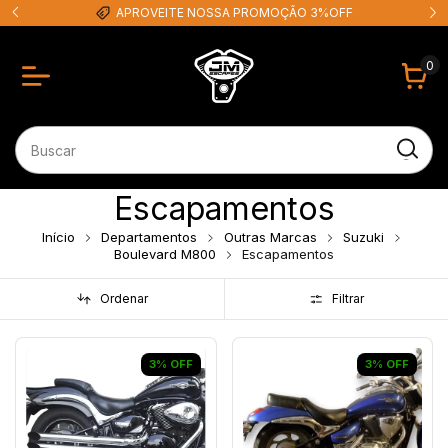
APROVEITE NOSSA PROMOÇÃO 3%OFF
0
Escapamentos
Início
Departamentos
Outras Marcas
Suzuki
Boulevard M800
Escapamentos
Ordenar
Filtrar
3
%
OFF
3
%
OFF