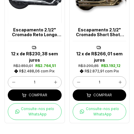
Escapamento 2.1/2"
Escapamento 2.1/2"
Cromado Reto Longo
Cromado Short Shots
Boulevard M800
Boulevard M800
12
x de
R$230,38
sem
12
x de
R$266,01
sem
juros
juros
R$2.850,01
R$2.764,51
R$3.290,85
R$3.192,12
R$2.488,06
com
Pix
R$2.872,91
com
Pix
COMPRAR
COMPRAR
Consulte-nos pelo
Consulte-nos pelo
WhatsApp
WhatsApp