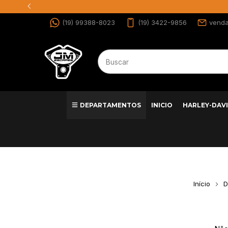
(19) 99388-8023
(19) 3422-9856
vend
DEPARTAMENTOS
INICIO
HARLEY-DAV
Início
D