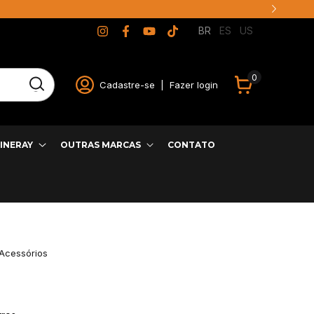
BR
ES
US
0
Cadastre-se
|
Fazer login
INERAY
OUTRAS MARCAS
CONTATO
Acessórios