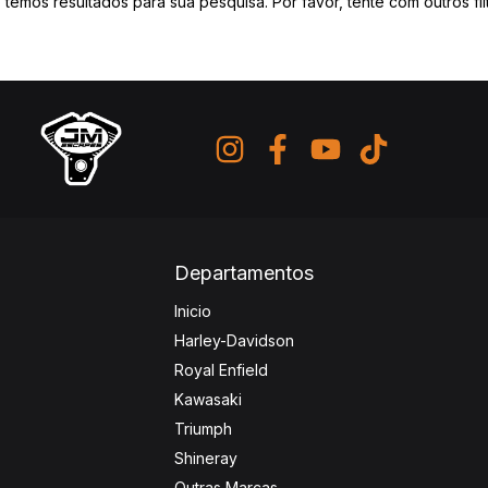
 temos resultados para sua pesquisa. Por favor, tente com outros filt
Departamentos
Inicio
Harley-Davidson
Royal Enfield
Kawasaki
Triumph
Shineray
Outras Marcas