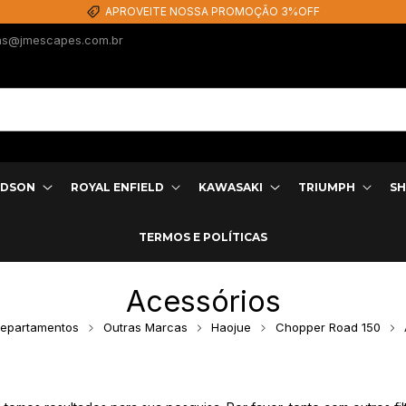
APROVEITE NOSSA PROMOÇÃO 3%OFF
as@jmescapes.com.br
IDSON
ROYAL ENFIELD
KAWASAKI
TRIUMPH
SH
TERMOS E POLÍTICAS
Acessórios
epartamentos
Outras Marcas
Haojue
Chopper Road 150