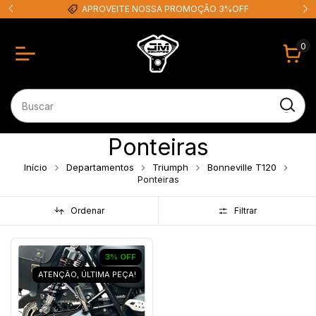
APROVEITE NOSSA PROMOÇÃO 3%OFF
0
Ponteiras
Início
Departamentos
Triumph
Bonneville T120
Ponteiras
Ordenar
Filtrar
3
%
OFF
ATENÇÃO, ÚLTIMA PEÇA!