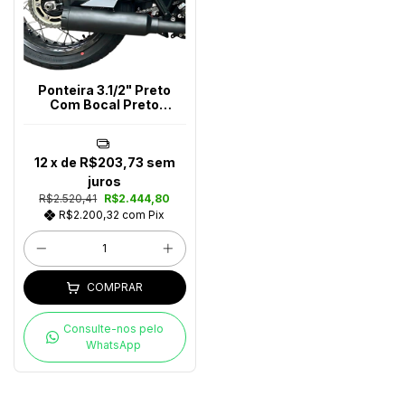
Ponteira 3.1/2" Preto
Com Bocal Preto
Bonneville T120
12
x de
R$203,73
sem
juros
R$2.520,41
R$2.444,80
R$2.200,32
com
Pix
COMPRAR
Consulte-nos pelo
WhatsApp