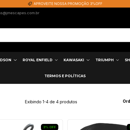
APROVEITE NOSSA PROMOÇÃO 3%OFF
as@jmescapes.com.br
IDSON
ROYAL ENFIELD
KAWASAKI
TRIUMPH
SH
TERMOS E POLÍTICAS
Ord
Exibindo 1-4 de 4 produtos
3
%
OFF