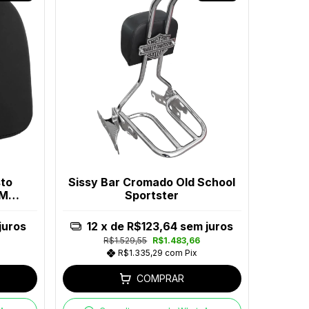
sto
Sissy Bar Cromado Old School
JM
Sportster
juros
12
x de
R$123,64
sem juros
R$1.529,55
R$1.483,66
R$1.335,29
com
Pix
COMPRAR