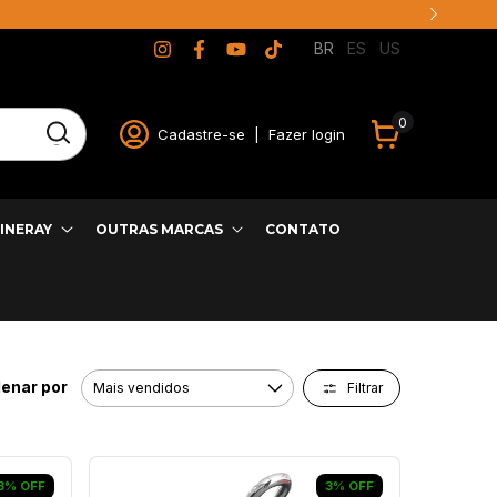
BR
ES
US
0
Cadastre-se
|
Fazer login
INERAY
OUTRAS MARCAS
CONTATO
enar por
Filtrar
3
%
OFF
3
%
OFF