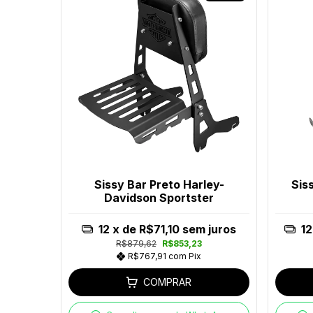
Sissy Bar Preto Harley-
Sis
Davidson Sportster
12
x de
R$71,10
sem juros
12
R$879,62
R$853,23
R$767,91
com
Pix
COMPRAR