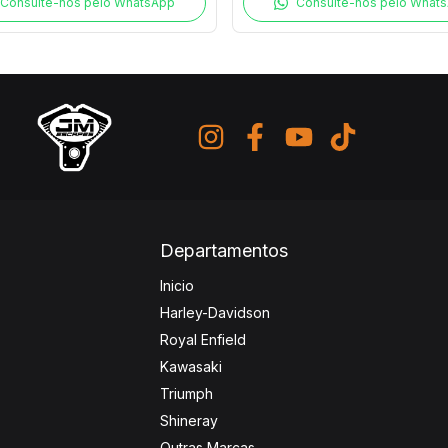
Consulte-nos pelo WhatsApp
Consulte-nos pelo What
Departamentos
Inicio
Harley-Davidson
Royal Enfield
Kawasaki
Triumph
Shineray
Outras Marcas