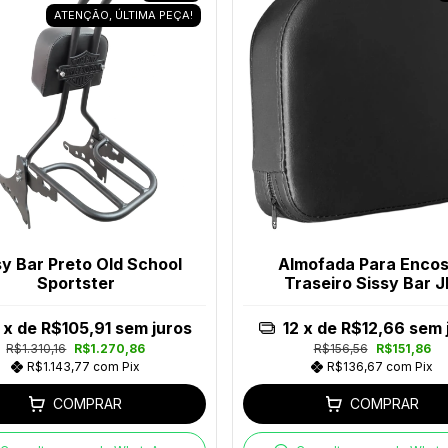
ATENÇÃO, ÚLTIMA PEÇA!
sy Bar Preto Old School
Almofada Para Enco
Sportster
Traseiro Sissy Bar 
Escapes
x de
R$105,91
sem juros
12
x de
R$12,66
sem 
R$1.310,16
R$1.270,86
R$156,56
R$151,86
R$1.143,77
com
Pix
R$136,67
com
Pix
COMPRAR
COMPRAR