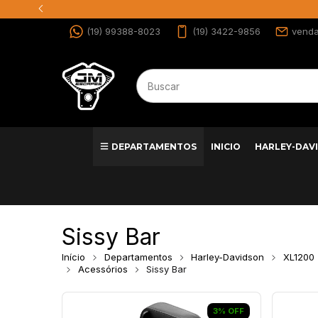
(19) 99388-8023
(19) 3422-9856
vend
DEPARTAMENTOS
INICIO
HARLEY-DAV
Sissy Bar
Início
Departamentos
Harley-Davidson
XL1200
Acessórios
Sissy Bar
3
%
OFF