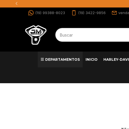
(19) 99388-8023
(19) 3422-9856
vend
DEPARTAMENTOS
INICIO
HARLEY-DAV