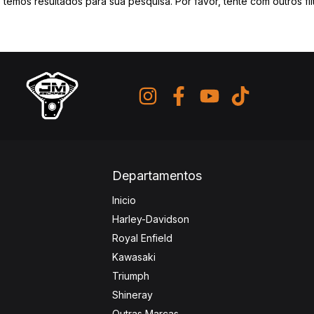
 temos resultados para sua pesquisa. Por favor, tente com outros filt
Departamentos
Inicio
Harley-Davidson
Royal Enfield
Kawasaki
Triumph
Shineray
Outras Marcas