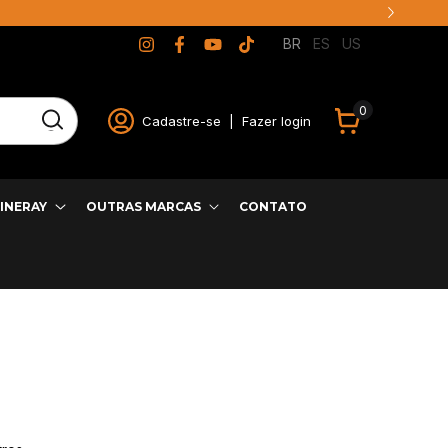
BR
ES
US
0
Cadastre-se
|
Fazer login
INERAY
OUTRAS MARCAS
CONTATO