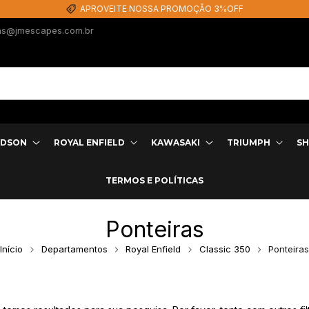
APROVEITE NOSSA PROMOÇÃO 3%OFF
as@jmescapes.com.br
IDSON
ROYAL ENFIELD
KAWASAKI
TRIUMPH
SH
TERMOS E POLÍTICAS
Ponteiras
Início
Departamentos
Royal Enfield
Classic 350
Ponteiras