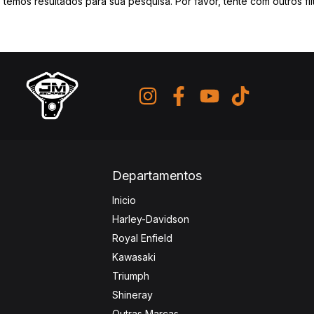
 temos resultados para sua pesquisa. Por favor, tente com outros filt
Departamentos
Inicio
Harley-Davidson
Royal Enfield
Kawasaki
Triumph
Shineray
Outras Marcas