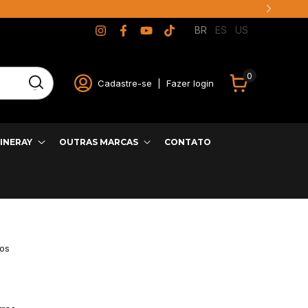
BR
ES
US
0
Cadastre-se
|
Fazer login
INERAY
OUTRAS MARCAS
CONTATO
os