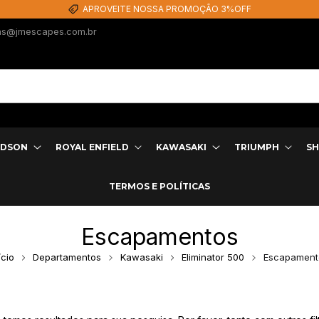
APROVEITE NOSSA PROMOÇÃO 3%OFF
as@jmescapes.com.br
IDSON
ROYAL ENFIELD
KAWASAKI
TRIUMPH
SH
TERMOS E POLÍTICAS
Escapamentos
ício
Departamentos
Kawasaki
Eliminator 500
Escapament