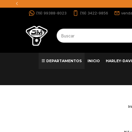
(19) 99388-8023
(19) 3422-9856
vend
DEPARTAMENTOS
INICIO
HARLEY-DAV
In