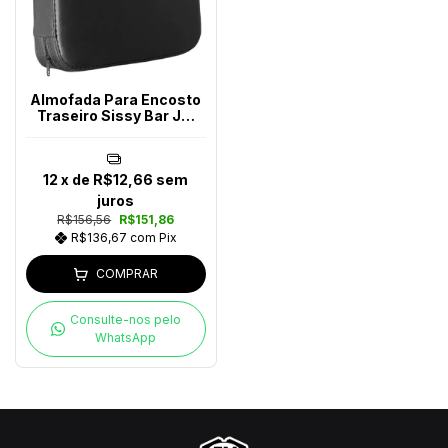
Almofada Para Encosto
Traseiro Sissy Bar JM
Escapes
12
x de
R$12,66
sem
juros
R$156,56
R$151,86
R$136,67
com
Pix
COMPRAR
Consulte-nos pelo
WhatsApp