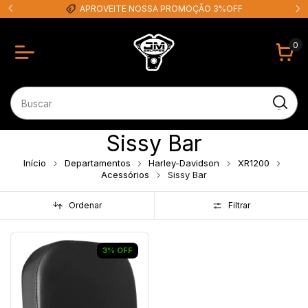
APROVEITE NOSSA PROMOÇÃO 3%OFF
0
Sissy Bar
Início
Departamentos
Harley-Davidson
XR1200
Acessórios
Sissy Bar
Ordenar
Filtrar
3
%
OFF