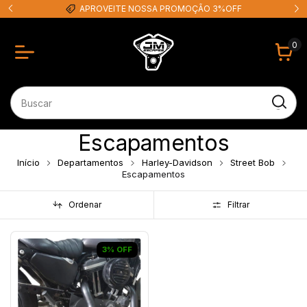
APROVEITE NOSSA PROMOÇÃO 3%OFF
0
Escapamentos
Início
Departamentos
Harley-Davidson
Street Bob
Escapamentos
Ordenar
Filtrar
3
%
OFF