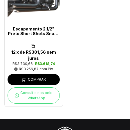
Escapamento 2.1/2"
Preto Short Shots Snake
Harley-Davidson
12
x de
R$301,56
sem
juros
R$3.730,66
R$3.618,74
R$3.256,87
com
Pix
COMPRAR
Consulte-nos pelo
WhatsApp