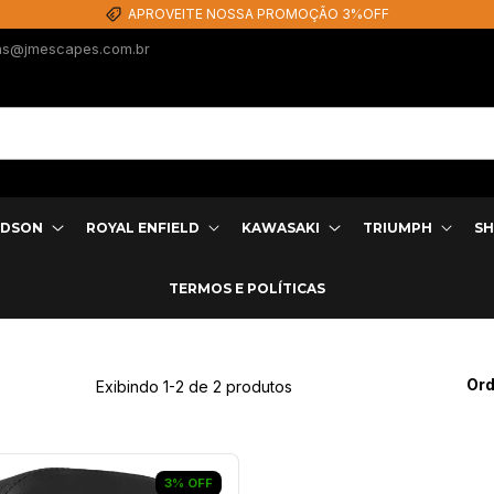
APROVEITE NOSSA PROMOÇÃO 3%OFF
as@jmescapes.com.br
IDSON
ROYAL ENFIELD
KAWASAKI
TRIUMPH
SH
TERMOS E POLÍTICAS
Ord
Exibindo 1-2 de 2 produtos
3
%
OFF