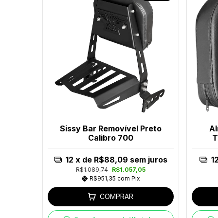
Sissy Bar Removível Preto
Al
Calibro 700
T
12
x de
R$88,09
sem juros
1
R$1.089,74
R$1.057,05
R$951,35
com
Pix
COMPRAR