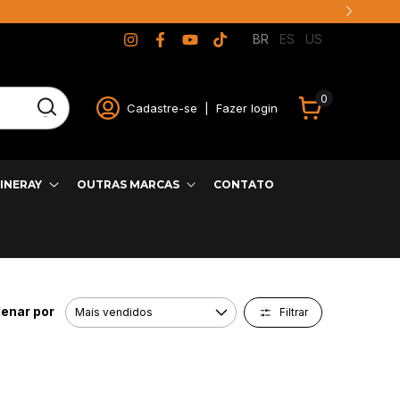
BR
ES
US
0
Cadastre-se
|
Fazer login
INERAY
OUTRAS MARCAS
CONTATO
enar por
Filtrar