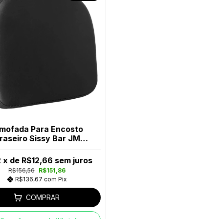
mofada Para Encosto
raseiro Sissy Bar JM
Escapes
2
x de
R$12,66
sem juros
R$156,56
R$151,86
R$136,67
com
Pix
COMPRAR