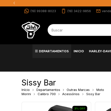
(19) 99388-8023
(19) 3422-9856
vend
DEPARTAMENTOS
INICIO
HARLEY-DAV
Sissy Bar
Início
Departamentos
Outras Marcas
Moto
Morini
Calibro 700
Acessórios
Sissy Bar
3
%
OFF