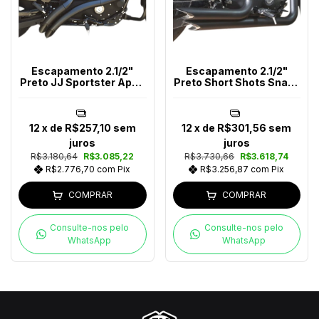
Escapamento 2.1/2"
Escapamento 2.1/2"
Preto JJ Sportster Após
Preto Short Shots Snake
2014
Harley-Davidson
12
x de
R$257,10
sem
12
x de
R$301,56
sem
juros
juros
R$3.180,64
R$3.085,22
R$3.730,66
R$3.618,74
R$2.776,70
com
Pix
R$3.256,87
com
Pix
COMPRAR
COMPRAR
Consulte-nos pelo
Consulte-nos pelo
WhatsApp
WhatsApp