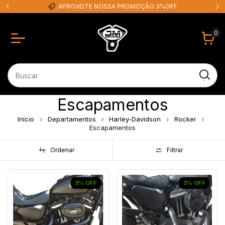
APROVEITE NOSSA PROMOÇÃO 3%OFF
0
Escapamentos
Início
Departamentos
Harley-Davidson
Rocker
Escapamentos
Ordenar
Filtrar
3
%
OFF
3
%
OFF