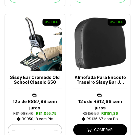
3
%
OFF
3
%
OFF
Sissy Bar Cromado Old
Almofada Para Encosto
School Classic 650
Traseiro Sissy Bar JM
Escapes
12
x de
R$87,98
sem
12
x de
R$12,66
sem
juros
juros
R$1.088,40
R$1.055,75
R$156,56
R$151,86
R$950,18
com
Pix
R$136,67
com
Pix
COMPRAR