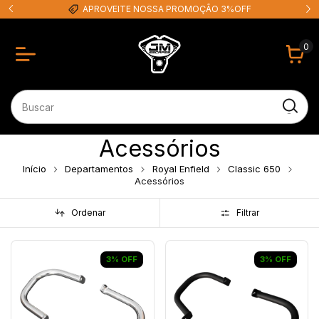
APROVEITE NOSSA PROMOÇÃO 3%OFF
0
Acessórios
Início
Departamentos
Royal Enfield
Classic 650
Acessórios
Ordenar
Filtrar
3
%
OFF
3
%
OFF