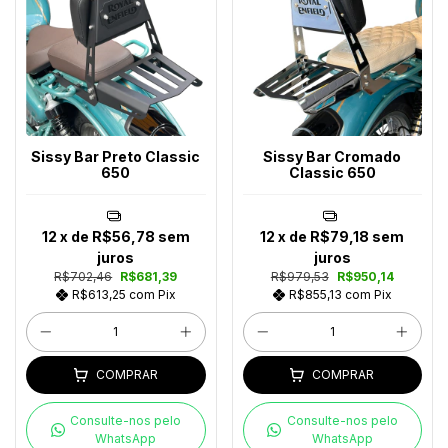
Sissy Bar Preto Classic
Sissy Bar Cromado
650
Classic 650
12
x de
R$56,78
sem
12
x de
R$79,18
sem
juros
juros
R$702,46
R$681,39
R$979,53
R$950,14
R$613,25
com
Pix
R$855,13
com
Pix
COMPRAR
COMPRAR
Consulte-nos pelo
Consulte-nos pelo
WhatsApp
WhatsApp