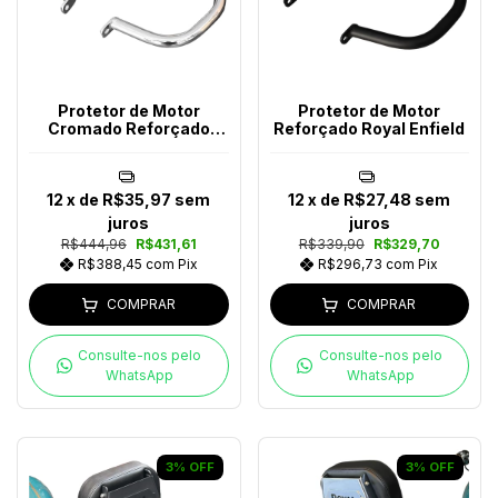
Protetor de Motor
Protetor de Motor
Cromado Reforçado
Reforçado Royal Enfield
Royal Enfield
12
x de
R$35,97
sem
12
x de
R$27,48
sem
juros
juros
R$444,96
R$431,61
R$339,90
R$329,70
R$388,45
com
Pix
R$296,73
com
Pix
COMPRAR
COMPRAR
Consulte-nos pelo
Consulte-nos pelo
WhatsApp
WhatsApp
3
%
OFF
3
%
OFF