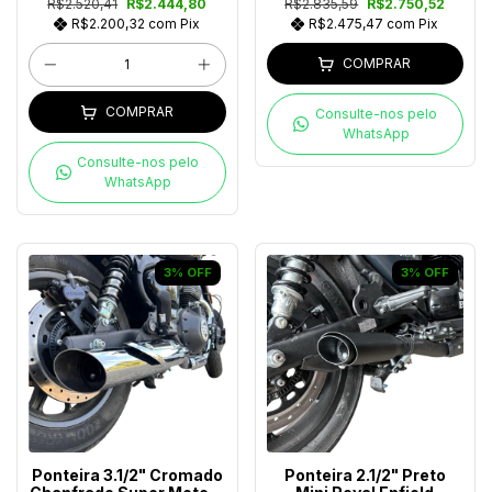
R$2.520,41
R$2.444,80
R$2.835,59
R$2.750,52
R$2.200,32
com
Pix
R$2.475,47
com
Pix
COMPRAR
COMPRAR
Consulte-nos pelo
WhatsApp
Consulte-nos pelo
WhatsApp
3
%
OFF
3
%
OFF
Ponteira 3.1/2" Cromado
Ponteira 2.1/2" Preto