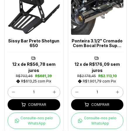
Sissy Bar Preto Shotgun
Ponteira 3.1/2" Cromado
650
Com Bocal Preto Super
Meteor 650
12
x de
R$56,78
sem
12
x de
R$176,09
sem
juros
juros
R$702,46
R$681,39
R$2.178,45
R$2.113,10
R$613,25
com
Pix
R$1.901,79
com
Pix
COMPRAR
COMPRAR
Consulte-nos pelo
Consulte-nos pelo
WhatsApp
WhatsApp