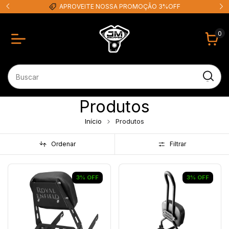
EM ATÉ 12X SEM JUROS
0
Produtos
Início
Produtos
Ordenar
Filtrar
3
%
OFF
3
%
OFF