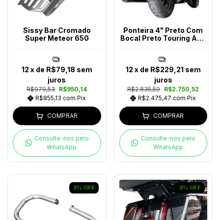
Sissy Bar Cromado
Ponteira 4" Preto Com
Super Meteor 650
Bocal Preto Touring Ano
2017-2023
12
x de
R$79,18
sem
12
x de
R$229,21
sem
juros
juros
R$979,53
R$950,14
R$2.835,59
R$2.750,52
R$855,13
com
Pix
R$2.475,47
com
Pix
COMPRAR
COMPRAR
Consulte-nos pelo
Consulte-nos pelo
WhatsApp
WhatsApp
3
%
OFF
3
%
OFF