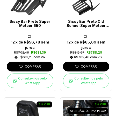
Sissy Bar Preto Super
Sissy Bar Preto Old
Meteor 650
School Super Meteor
650
12
x de
R$56,78
sem
12
x de
R$65,69
sem
juros
juros
R$702,46
R$681,39
R$812,67
R$788,29
R$613,25
com
Pix
R$709,46
com
Pix
COMPRAR
COMPRAR
Consulte-nos pelo
Consulte-nos pelo
WhatsApp
WhatsApp
3
%
OFF
3
%
OFF
ATENÇÃO, ÚLTIMA PEÇA!