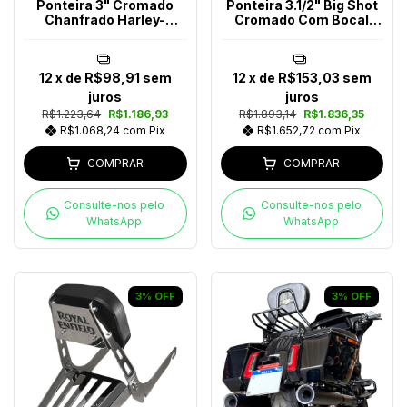
Ponteira 3" Cromado
Ponteira 3.1/2" Big Shot
Chanfrado Harley-
Cromado Com Bocal
Davidson
Polido Harley-Davidson
Softail 2018-2024
12
x de
R$98,91
sem
12
x de
R$153,03
sem
juros
juros
R$1.223,64
R$1.186,93
R$1.893,14
R$1.836,35
R$1.068,24
com
Pix
R$1.652,72
com
Pix
COMPRAR
COMPRAR
Consulte-nos pelo
Consulte-nos pelo
WhatsApp
WhatsApp
3
%
OFF
3
%
OFF