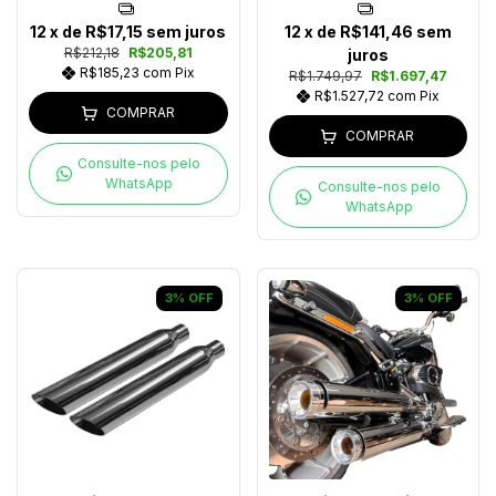
12
x de
R$17,15
sem juros
12
x de
R$141,46
sem
R$212,18
R$205,81
juros
R$185,23
com
Pix
R$1.749,97
R$1.697,47
R$1.527,72
com
Pix
COMPRAR
COMPRAR
Consulte-nos pelo
WhatsApp
Consulte-nos pelo
WhatsApp
3
%
OFF
3
%
OFF