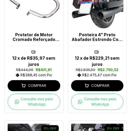
Protetor de Motor
Ponteira 4" Preto
Cromado Reforçado
Abafador Estrondo Com
Royal Enfield
Bocal Preto Touring
Após 2024
12
x de
R$35,97
sem
12
x de
R$229,21
sem
juros
juros
R$444,96
R$431,61
R$2.835,59
R$2.750,52
R$388,45
com
Pix
R$2.475,47
com
Pix
COMPRAR
COMPRAR
Consulte-nos pelo
Consulte-nos pelo
WhatsApp
WhatsApp
3
%
OFF
3
%
OFF