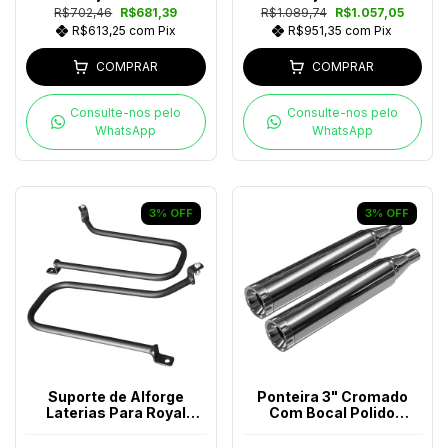
R$702,46
R$681,39
R$1.089,74
R$1.057,05
R$613,25
com
Pix
R$951,35
com
Pix
COMPRAR
COMPRAR
Consulte-nos pelo
Consulte-nos pelo
WhatsApp
WhatsApp
3
%
OFF
3
%
OFF
Suporte de Alforge
Ponteira 3" Cromado
Laterias Para Royal
Com Bocal Polido
Enfield
Harley-Davidson