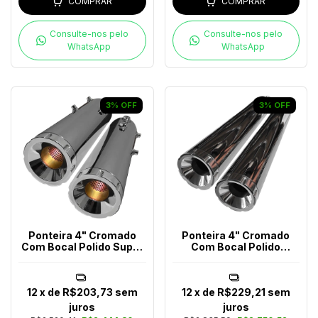
COMPRAR
COMPRAR
Consulte-nos pelo
Consulte-nos pelo
WhatsApp
WhatsApp
3
%
OFF
3
%
OFF
Ponteira 4" Cromado
Ponteira 4" Cromado
Com Bocal Polido Super
Com Bocal Polido
Meteor 650
Touring Até 2016
12
x de
R$203,73
sem
12
x de
R$229,21
sem
juros
juros