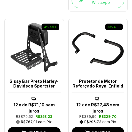
WhatsApp
3
%
OFF
3
%
OFF
Sissy Bar Preto Harley-
Protetor de Motor
Davidson Sportster
Reforçado Royal Enfield
12
x de
R$71,10
sem
12
x de
R$27,48
sem
juros
juros
R$879,62
R$853,23
R$339,90
R$329,70
R$767,91
com
Pix
R$296,73
com
Pix