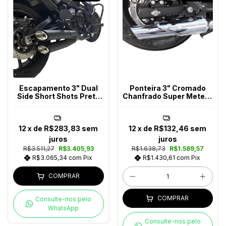
Escapamento 3" Dual
Ponteira 3" Cromado
Side Short Shots Preto
Chanfrado Super Meteor
Vulcan S650
650
12
x de
R$283,83
sem
12
x de
R$132,46
sem
juros
juros
R$3.511,27
R$3.405,93
R$1.638,73
R$1.589,57
R$3.065,34
com
Pix
R$1.430,61
com
Pix
COMPRAR
COMPRAR
Consulte-nos pelo
WhatsApp
Consulte-nos pelo