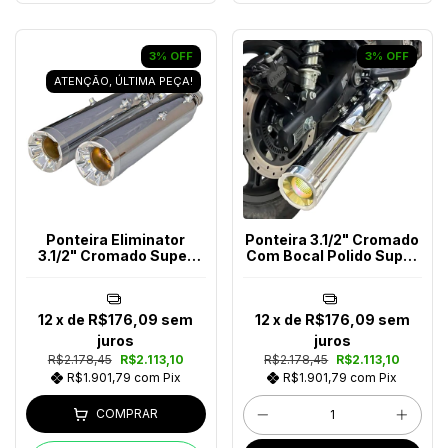
3
%
OFF
3
%
OFF
ATENÇÃO, ÚLTIMA PEÇA!
Ponteira Eliminator
Ponteira 3.1/2" Cromado
3.1/2" Cromado Super
Com Bocal Polido Super
Meteor 650
Meteor 650
12
x de
R$176,09
sem
12
x de
R$176,09
sem
juros
juros
R$2.178,45
R$2.113,10
R$2.178,45
R$2.113,10
R$1.901,79
com
Pix
R$1.901,79
com
Pix
COMPRAR