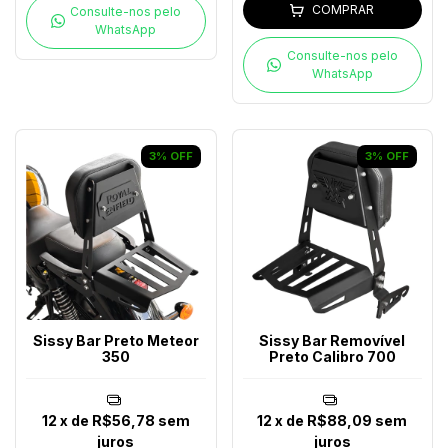
COMPRAR
Consulte-nos pelo
WhatsApp
Consulte-nos pelo
WhatsApp
3
%
OFF
3
%
OFF
Sissy Bar Preto Meteor
Sissy Bar Removível
350
Preto Calibro 700
12
x de
R$56,78
sem
12
x de
R$88,09
sem
juros
juros