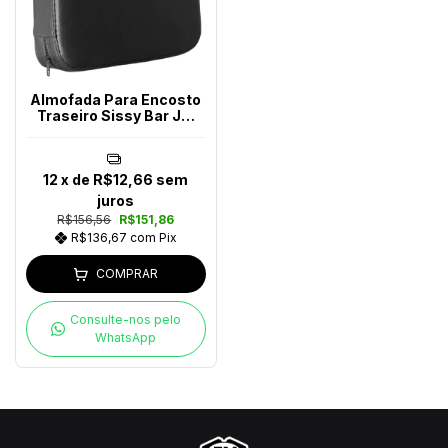
Almofada Para Encosto
Traseiro Sissy Bar JM
Escapes
12
x de
R$12,66
sem
juros
R$156,56
R$151,86
R$136,67
com
Pix
COMPRAR
Consulte-nos pelo
WhatsApp