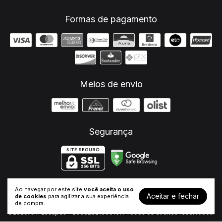
Formas de pagamento
Meios de envio
Segurança
Ao navegar por este site
você aceita o uso
Aceitar e fechar
de cookies
para agilizar a sua experiência
Acessórios
- JM Escapes
de compra.
©2026. JM Escapes - 26682321000107. Todos os direitos reservados.