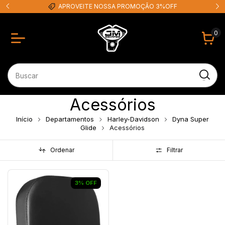
APROVEITE NOSSA PROMOÇÃO 3%OFF
0
Acessórios
Início
Departamentos
Harley-Davidson
Dyna Super
Glide
Acessórios
Ordenar
Filtrar
3
%
OFF