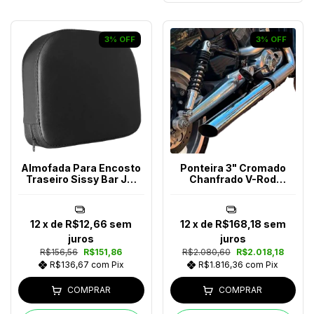
3
%
OFF
3
%
OFF
Almofada Para Encosto
Ponteira 3" Cromado
Traseiro Sissy Bar JM
Chanfrado V-Rod
Escapes
Muscle
12
x de
R$12,66
sem
12
x de
R$168,18
sem
juros
juros
R$156,56
R$151,86
R$2.080,60
R$2.018,18
R$136,67
com
Pix
R$1.816,36
com
Pix
COMPRAR
COMPRAR