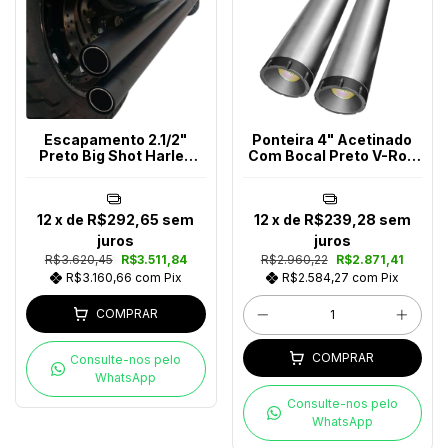
Escapamento 2.1/2"
Ponteira 4" Acetinado
Preto Big Shot Harley
Com Bocal Preto V-Rod
Davidson Até 2017
Muscle
12
x de
R$292,65
sem
12
x de
R$239,28
sem
juros
juros
R$3.620,45
R$3.511,84
R$2.960,22
R$2.871,41
R$3.160,66
com
Pix
R$2.584,27
com
Pix
COMPRAR
COMPRAR
Consulte-nos pelo
WhatsApp
Consulte-nos pelo
WhatsApp