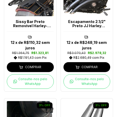
Sissy Bar Preto
Escapamento 2.1/2"
Removível Harley-
Preto JJ Harley
Davidson V-Rod
Davidson Até 2017
12
x de
R$110,32
sem
12
x de
R$248,19
sem
juros
juros
R$1.364,75
R$1.323,81
R$3.070,43
R$2.978,32
R$1.191,43
com
Pix
R$2.680,49
com
Pix
COMPRAR
COMPRAR
Consulte-nos pelo
Consulte-nos pelo
WhatsApp
WhatsApp
3
%
OFF
3
%
OFF