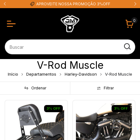
APROVEITE NOSSA PROMOÇÃO 3%OFF
0
V-Rod Muscle
Início
Departamentos
Harley-Davidson
V-Rod Muscle
Ordenar
Filtrar
3
%
OFF
3
%
OFF