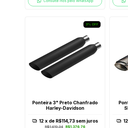
Consulte-nos pelo WhatsApp
3
%
OFF
Ponteira 3" Preto Chanfrado
Pon
Harley-Davidson
S
12
x de
R$114,73
sem juros
1
R$1.419,34
R$1.376,76