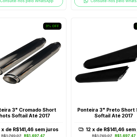
Consulte-nos pelo WhatsApp
Consulte-nos pelo What
3
%
OFF
teira 3" Cromado Short
Ponteira 3" Preto Short
hots Softail Até 2017
Softail Até 2017
2
x de
R$141,46
sem juros
12
x de
R$141,46
sem 
R$1.749,97
R$1.697,47
R$1.749,97
R$1.697,47