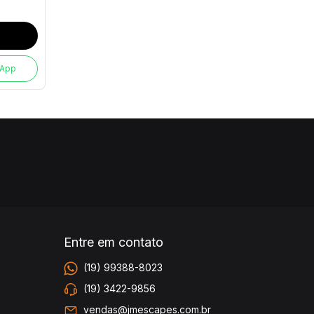
sApp
Entre em contato
(19) 99388-8023
(19) 3422-9856
vendas@jmescapes.com.br