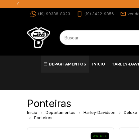
(19) 99388-8023
(19) 3422-9856
vend
DEPARTAMENTOS
INICIO
HARLEY-DAV
Ponteiras
Início
Departamentos
Harley-Davidson
Deluxe
Ponteiras
3
%
OFF