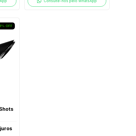
sApp
Consulte-nos pelo WhatsApp
3
%
OFF
 Shots
juros