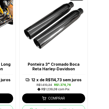
o Long
Ponteira 3" Cromado Boca
on
Reta Harley-Davidson
juros
12
x de
R$114,73
sem juros
R$1.419,34
R$1.376,76
R$1.239,08
com
Pix
COMPRAR