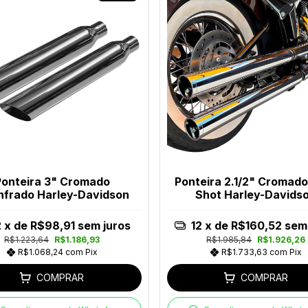
Ponteira 3" Cromado
Ponteira 2.1/2" Cromad
frado Harley-Davidson
Shot Harley-Davids
2
x de
R$98,91
sem juros
12
x de
R$160,52
sem 
R$1.223,64
R$1.186,93
R$1.985,84
R$1.926,26
R$1.068,24
com
Pix
R$1.733,63
com
Pix
COMPRAR
COMPRAR