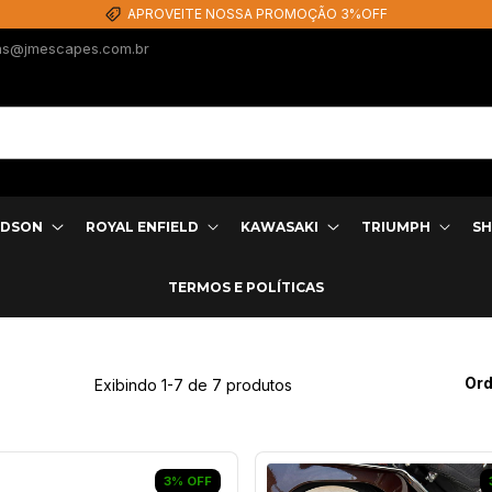
APROVEITE NOSSA PROMOÇÃO 3%OFF
as@jmescapes.com.br
IDSON
ROYAL ENFIELD
KAWASAKI
TRIUMPH
SH
TERMOS E POLÍTICAS
Ord
Exibindo 1-7 de 7 produtos
3
%
OFF