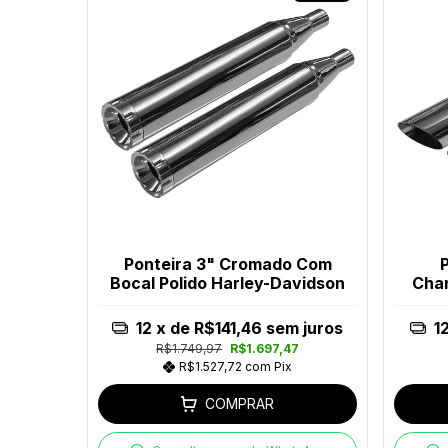
Ponteira 3" Cromado Com
Bocal Polido Harley-Davidson
Chan
12
x de
R$141,46
sem juros
1
R$1.749,97
R$1.697,47
R$1.527,72
com
Pix
COMPRAR