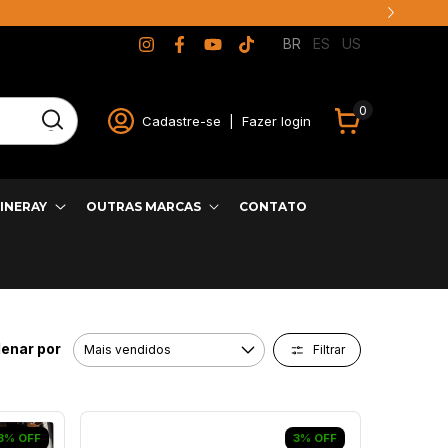
BR
ES
US
0
Cadastre-se
|
Fazer login
INERAY
OUTRAS MARCAS
CONTATO
enar por
Filtrar
3
%
OFF
3
%
OFF