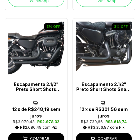
WhatsApp
WhatsApp
3
%
OFF
3
%
OFF
Escapamento 2.1/2"
Escapamento 2.1/2"
Preto Short Shots
Preto Short Shots Snake
Sportster Até 2013
Harley-Davidson
12
x de
R$248,19
sem
12
x de
R$301,56
sem
juros
juros
R$3.070,43
R$2.978,32
R$3.730,66
R$3.618,74
R$2.680,49
com
Pix
R$3.256,87
com
Pix
COMPRAR
COMPRAR