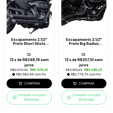
Escapamento 2.1/2"
Escapamento 2.1/2"
Preto Short Shots
Preto Big Radius
Sportster Após 2014
Chanfrado Sportster
12
x de
R$248,19
sem
12
x de
R$257,10
sem
juros
juros
R$3.070,43
R$2.978,32
R$3.180,64
R$3.085,22
R$2.680,49
com
Pix
R$2.776,70
com
Pix
COMPRAR
COMPRAR
Consulte-nos pelo
Consulte-nos pelo
WhatsApp
WhatsApp