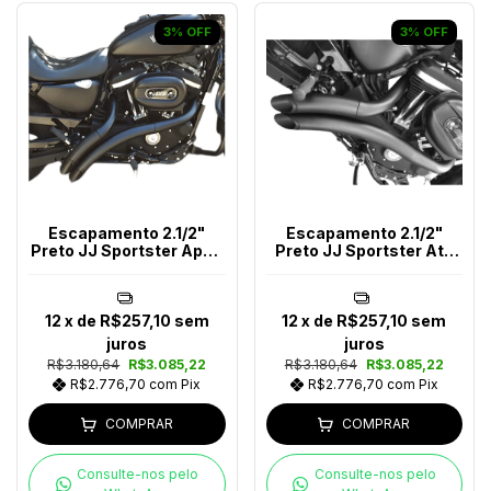
3
%
OFF
3
%
OFF
Escapamento 2.1/2"
Escapamento 2.1/2"
Preto JJ Sportster Após
Preto JJ Sportster Até
2014
2013
12
x de
R$257,10
sem
12
x de
R$257,10
sem
juros
juros
R$3.180,64
R$3.085,22
R$3.180,64
R$3.085,22
R$2.776,70
com
Pix
R$2.776,70
com
Pix
COMPRAR
COMPRAR
Consulte-nos pelo
Consulte-nos pelo