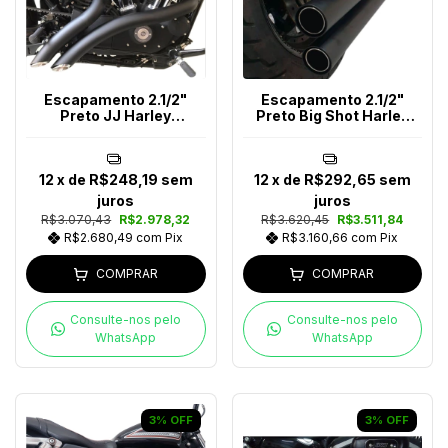
Escapamento 2.1/2"
Escapamento 2.1/2"
Preto JJ Harley
Preto Big Shot Harley
Davidson Até 2017
Davidson Até 2017
12
x de
R$248,19
sem
12
x de
R$292,65
sem
juros
juros
R$3.070,43
R$2.978,32
R$3.620,45
R$3.511,84
R$2.680,49
com
Pix
R$3.160,66
com
Pix
COMPRAR
COMPRAR
Consulte-nos pelo
Consulte-nos pelo
WhatsApp
WhatsApp
3
%
OFF
3
%
OFF