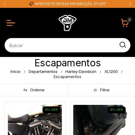
APROVEITE NOSSA PROMOÇÃO 3%OFF
0
Escapamentos
Início
Departamentos
Harley-Davidson
XL1200
Escapamentos
Ordenar
Filtrar
3
%
OFF
3
%
OFF