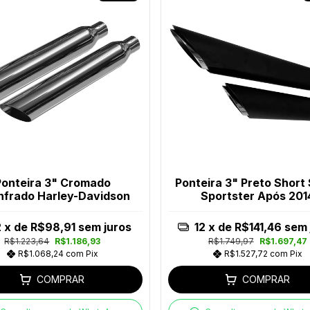
Ponteira 3" Cromado
Ponteira 3" Preto Short
frado Harley-Davidson
Sportster Após 201
2
x de
R$98,91
sem juros
12
x de
R$141,46
sem 
R$1.223,64
R$1.186,93
R$1.749,97
R$1.697,47
R$1.068,24
com
Pix
R$1.527,72
com
Pix
COMPRAR
COMPRAR