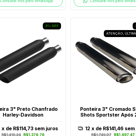
Consulte-nos pelo WhatsApp
Consulte-nos pelo What
3
%
OFF
ATENÇÃO, ÚLTIM
eira 3" Preto Chanfrado
Ponteira 3" Cromado S
Harley-Davidson
Shots Sportster Após 
2
x de
R$114,73
sem juros
12
x de
R$141,46
sem 
R$1.419,34
R$1.376,76
R$1.749,97
R$1.697,47