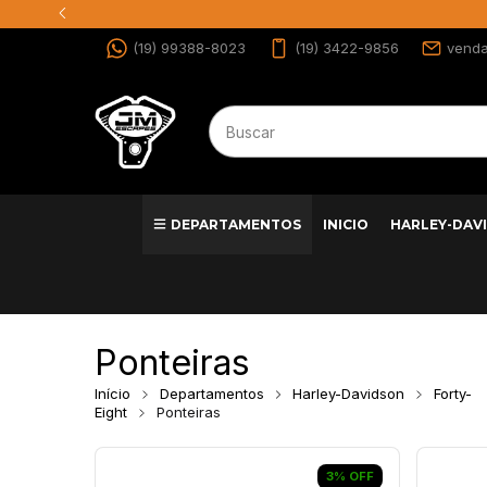
(19) 99388-8023
(19) 3422-9856
vend
DEPARTAMENTOS
INICIO
HARLEY-DAV
Ponteiras
Início
Departamentos
Harley-Davidson
Forty-
Eight
Ponteiras
3
%
OFF