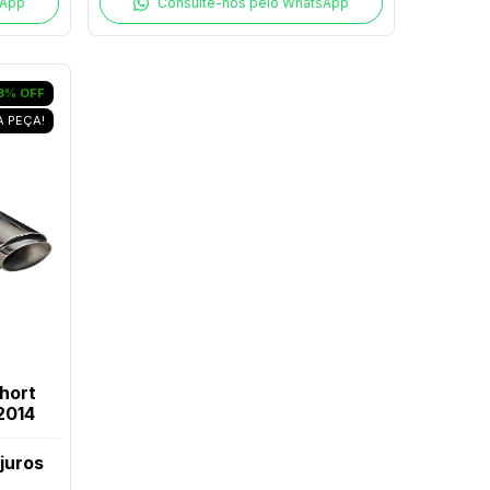
sApp
Consulte-nos pelo WhatsApp
3
%
OFF
A PEÇA!
hort
2014
juros