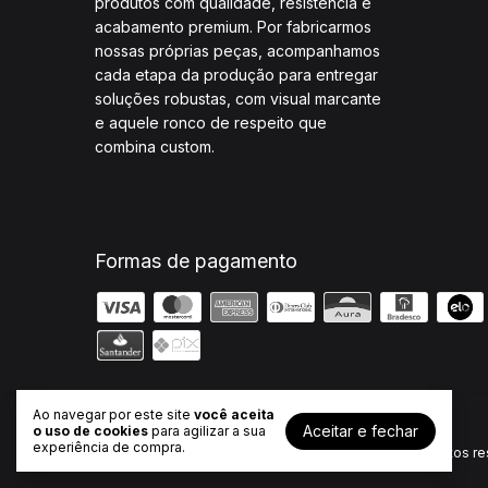
produtos com qualidade, resistência e
acabamento premium. Por fabricarmos
nossas próprias peças, acompanhamos
cada etapa da produção para entregar
soluções robustas, com visual marcante
e aquele ronco de respeito que
combina custom.
Formas de pagamento
Ao navegar por este site
você aceita
Aceitar e fechar
Ponteiras
- JM Escapes
o uso de cookies
para agilizar a sua
experiência de compra.
©2026. JM Escapes - 26682321000107. Todos os direitos re