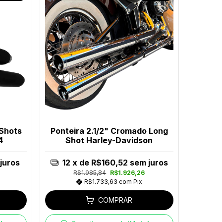
 Shots
Ponteira 2.1/2" Cromado Long
4
Shot Harley-Davidson
juros
12
x de
R$160,52
sem juros
R$1.985,84
R$1.926,26
R$1.733,63
com
Pix
COMPRAR