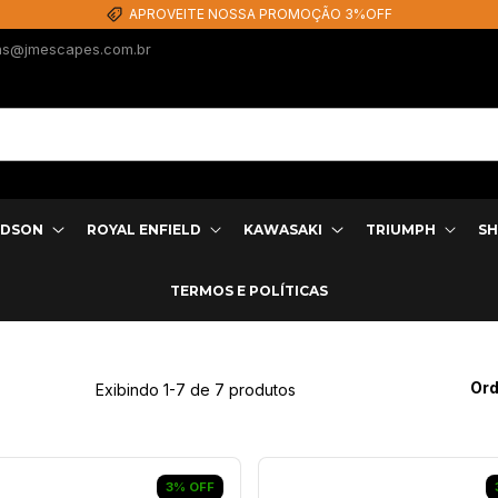
APROVEITE NOSSA PROMOÇÃO 3%OFF
as@jmescapes.com.br
IDSON
ROYAL ENFIELD
KAWASAKI
TRIUMPH
SH
TERMOS E POLÍTICAS
Ord
Exibindo 1-7 de 7 produtos
3
%
OFF