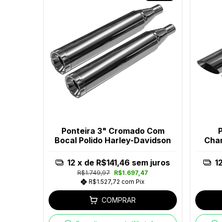
Ponteira 3" Cromado Com
Bocal Polido Harley-Davidson
Chan
12
x de
R$141,46
sem juros
1
R$1.749,97
R$1.697,47
R$1.527,72
com
Pix
COMPRAR