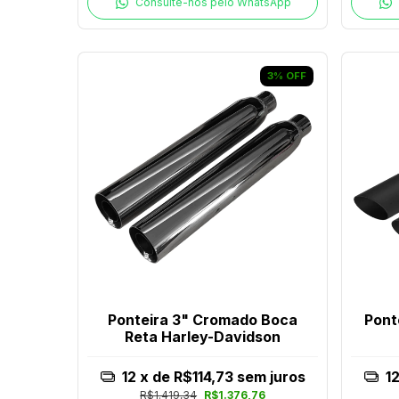
Consulte-nos pelo WhatsApp
3
%
OFF
Ponteira 3" Cromado Boca
Pont
Reta Harley-Davidson
12
x de
R$114,73
sem juros
1
R$1.419,34
R$1.376,76