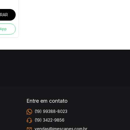
RAR
sApp
Entre em contato
(19) 99388-8023
(19) 3422-9856
vendas@jmescapes.com.br