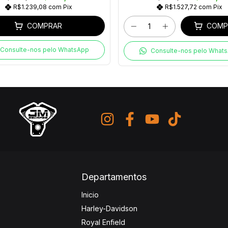
R$1.239,08
com
Pix
R$1.527,72
com
Pix
COMPRAR
COMP
Consulte-nos pelo WhatsApp
Consulte-nos pelo What
Departamentos
Inicio
Harley-Davidson
Royal Enfield