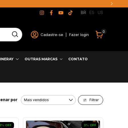
BR
ES
US
0
Cadastre-se
|
Fazer login
INERAY
OUTRAS MARCAS
CONTATO
enar por
Filtrar
3
%
OFF
3
%
OFF