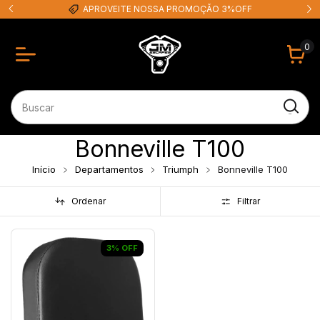
APROVEITE NOSSA PROMOÇÃO 3%OFF
0
Bonneville T100
Início
Departamentos
Triumph
Bonneville T100
Ordenar
Filtrar
3
%
OFF