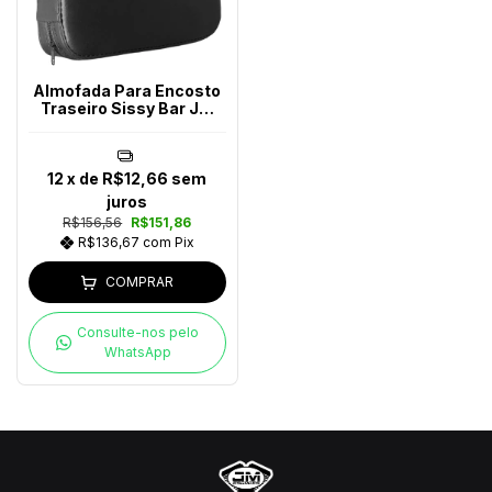
Almofada Para Encosto
Traseiro Sissy Bar JM
Escapes
12
x de
R$12,66
sem
juros
R$156,56
R$151,86
R$136,67
com
Pix
COMPRAR
Consulte-nos pelo
WhatsApp