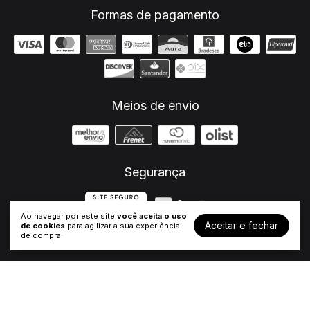
Formas de pagamento
Meios de envio
Segurança
Ao navegar por este site
você aceita o uso
Aceitar e fechar
de cookies
para agilizar a sua experiência
de compra.
Bonneville T100
- JM Escapes
©2026. JM Escapes - 26682321000107. Todos os direitos reservados.