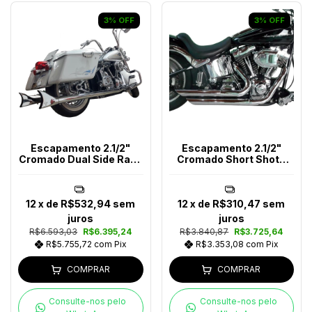
3
%
OFF
3
%
OFF
Escapamento 2.1/2"
Escapamento 2.1/2"
Cromado Dual Side Rabo
Cromado Short Shots
De Peixe Softail Até 2017
Angle Softail Até 2017
12
x de
R$532,94
sem
12
x de
R$310,47
sem
juros
juros
R$6.593,03
R$6.395,24
R$3.840,87
R$3.725,64
R$5.755,72
com
Pix
R$3.353,08
com
Pix
COMPRAR
COMPRAR
Consulte-nos pelo
Consulte-nos pelo