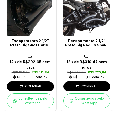
Escapamento 2.1/2"
Escapamento 2.1/2"
Preto Big Shot Harley
Preto Big Radius Snake
Davidson Até 2017
Softail Após 2018
12
x de
R$292,65
sem
12
x de
R$310,47
sem
juros
juros
R$3.620,45
R$3.511,84
R$3.840,87
R$3.725,64
R$3.160,66
com
Pix
R$3.353,08
com
Pix
COMPRAR
COMPRAR
Consulte-nos pelo
Consulte-nos pelo
WhatsApp
WhatsApp