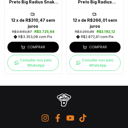
Preto Big Radius Snake
Preto Big Radius
Softail Até 2017
Chanfrado Softail Até
2017
12
x de
R$310,47
sem
12
x de
R$266,01
sem
juros
juros
R$3.840,87
R$3.725,64
R$3.290,85
R$3.192,12
R$3.353,08
com
Pix
R$2.872,91
com
Pix
COMPRAR
COMPRAR
Consulte-nos pelo
Consulte-nos pelo
WhatsApp
WhatsApp