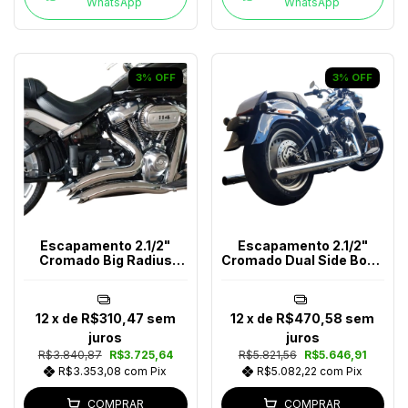
WhatsApp
WhatsApp
3
%
OFF
3
%
OFF
Escapamento 2.1/2"
Escapamento 2.1/2"
Cromado Big Radius
Cromado Dual Side Boca
Snake Softail Ano (2018-
Reta Softail Até 2017
2024)
12
x de
R$310,47
sem
12
x de
R$470,58
sem
juros
juros
R$3.840,87
R$3.725,64
R$5.821,56
R$5.646,91
R$3.353,08
com
Pix
R$5.082,22
com
Pix
COMPRAR
COMPRAR