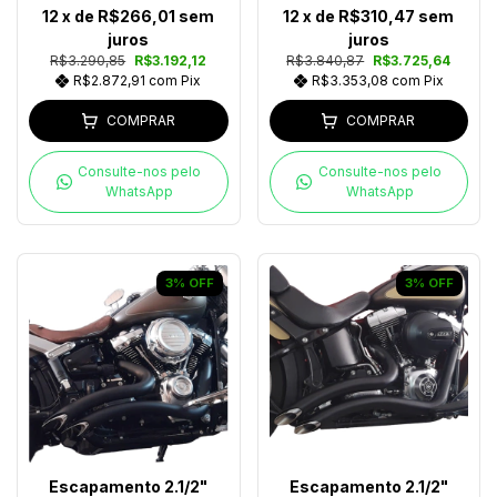
12
x de
R$266,01
sem
12
x de
R$310,47
sem
juros
juros
R$3.290,85
R$3.192,12
R$3.840,87
R$3.725,64
R$2.872,91
com
Pix
R$3.353,08
com
Pix
COMPRAR
COMPRAR
Consulte-nos pelo
Consulte-nos pelo
WhatsApp
WhatsApp
3
%
OFF
3
%
OFF
Escapamento 2.1/2"
Escapamento 2.1/2"