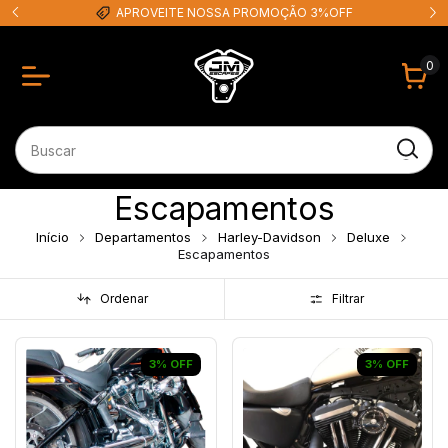
APROVEITE NOSSA PROMOÇÃO 3%OFF
0
Escapamentos
Início
Departamentos
Harley-Davidson
Deluxe
Escapamentos
Ordenar
Filtrar
3
%
OFF
3
%
OFF