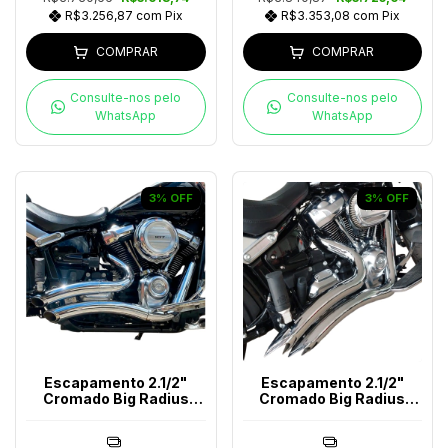
R$3.256,87
com
Pix
R$3.353,08
com
Pix
COMPRAR
COMPRAR
Consulte-nos pelo
Consulte-nos pelo
WhatsApp
WhatsApp
3
%
OFF
3
%
OFF
Escapamento 2.1/2"
Escapamento 2.1/2"
Cromado Big Radius
Cromado Big Radius
Chanfrado Softail Ano
Snake Softail Até 2017
(2018-2024)