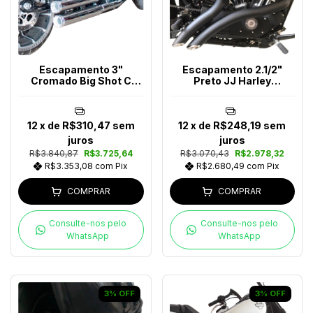
Escapamento 3"
Escapamento 2.1/2"
Cromado Big Shot C
Preto JJ Harley
Softail Após 2018
Davidson Até 2017
12
x de
R$310,47
sem
12
x de
R$248,19
sem
juros
juros
R$3.840,87
R$3.725,64
R$3.070,43
R$2.978,32
R$3.353,08
com
Pix
R$2.680,49
com
Pix
COMPRAR
COMPRAR
Consulte-nos pelo
Consulte-nos pelo
WhatsApp
WhatsApp
3
%
OFF
3
%
OFF