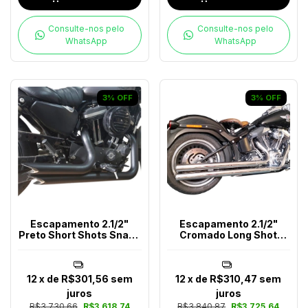
Consulte-nos pelo
Consulte-nos pelo
WhatsApp
WhatsApp
3
%
OFF
3
%
OFF
Escapamento 2.1/2"
Escapamento 2.1/2"
Preto Short Shots Snake
Cromado Long Shot
Harley-Davidson
Softail Após 2018
12
x de
R$301,56
sem
12
x de
R$310,47
sem
juros
juros
R$3.730,66
R$3.618,74
R$3.840,87
R$3.725,64