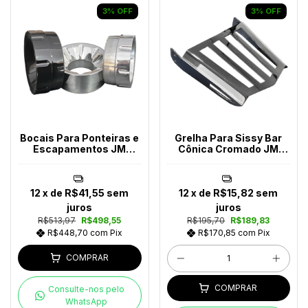
3
%
OFF
3
%
OFF
Bocais Para Ponteiras e
Grelha Para Sissy Bar
Escapamentos JM
Cônica Cromado JM
Escapes
Escapes
12
x de
R$41,55
sem
12
x de
R$15,82
sem
juros
juros
R$513,97
R$498,55
R$195,70
R$189,83
R$448,70
com
Pix
R$170,85
com
Pix
COMPRAR
COMPRAR
Consulte-nos pelo
WhatsApp