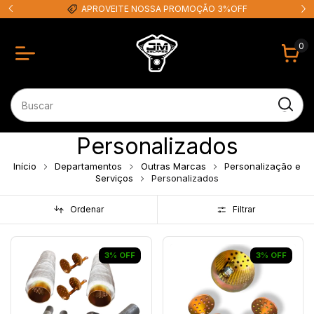
APROVEITE NOSSA PROMOÇÃO 3%OFF
0
Personalizados
Início
Departamentos
Outras Marcas
Personalização e
Serviços
Personalizados
Ordenar
Filtrar
3
%
OFF
3
%
OFF