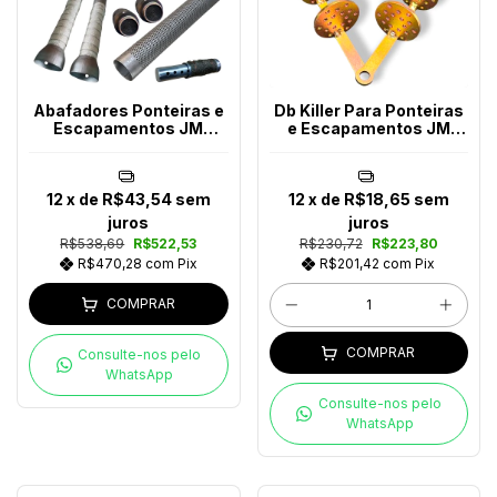
Abafadores Ponteiras e
Db Killer Para Ponteiras
Escapamentos JM
e Escapamentos JM
Escapes
Escapes
12
x de
R$43,54
sem
12
x de
R$18,65
sem
juros
juros
R$538,69
R$522,53
R$230,72
R$223,80
R$470,28
com
Pix
R$201,42
com
Pix
COMPRAR
COMPRAR
Consulte-nos pelo
WhatsApp
Consulte-nos pelo
WhatsApp