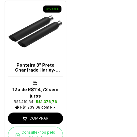
3
%
OFF
Ponteira 3" Preto
Chanfrado Harley-
Davidson
12
x de
R$114,73
sem
juros
R$1.419,34
R$1.376,76
R$1.239,08
com
Pix
COMPRAR
Consulte-nos pelo