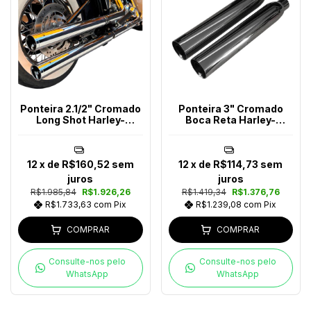
Ponteira 2.1/2" Cromado
Ponteira 3" Cromado
Long Shot Harley-
Boca Reta Harley-
Davidson
Davidson
12
x de
R$160,52
sem
12
x de
R$114,73
sem
juros
juros
R$1.985,84
R$1.926,26
R$1.419,34
R$1.376,76
R$1.733,63
com
Pix
R$1.239,08
com
Pix
COMPRAR
COMPRAR
Consulte-nos pelo
Consulte-nos pelo
WhatsApp
WhatsApp