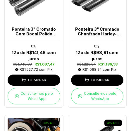
Ponteira 3" Cromado
Ponteira 3" Cromado
Com Bocal Polido
Chanfrado Harley-
Harley-Davidson
Davidson
12
x de
R$141,46
sem
12
x de
R$98,91
sem
juros
juros
R$1.749,97
R$1.697,47
R$1.223,64
R$1.186,93
R$1.527,72
com
Pix
R$1.068,24
com
Pix
COMPRAR
COMPRAR
Consulte-nos pelo
Consulte-nos pelo
WhatsApp
WhatsApp
3
%
OFF
3
%
OFF