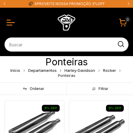
APROVEITE NOSSA PROMOÇÃO 3%OFF
0
Ponteiras
Início
Departamentos
Harley-Davidson
Rocker
Ponteiras
Ordenar
Filtrar
3
%
OFF
3
%
OFF