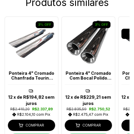
Produtos similares
3
%
OFF
3
%
OFF
AT
Ponteira 4" Cromado
Ponteira 4" Cromado
Pont
Chanfrada Touring
Com Bocal Polido
Cha
Ano 2017-2023
Touring Ano 2017-
2023
12
x de
R$194,82
sem
12
x de
R$229,21
sem
12
x 
juros
juros
R$2.410,20
R$2.337,89
R$2.835,59
R$2.750,52
R$2.5
R$2.104,10
com
Pix
R$2.475,47
com
Pix
R
COMPRAR
COMPRAR