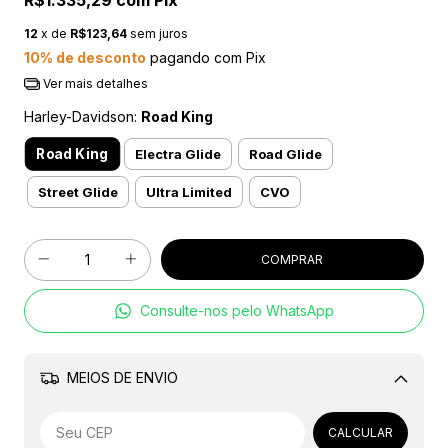
R$1.335,29
com
Pix
12
x de
R$123,64
sem juros
10% de desconto
pagando com Pix
Ver mais detalhes
Harley-Davidson:
Road King
Road King
Electra Glide
Road Glide
Street Glide
Ultra Limited
CVO
Consulte-nos pelo WhatsApp
MEIOS DE ENVIO
Alterar CEP
CALCULAR