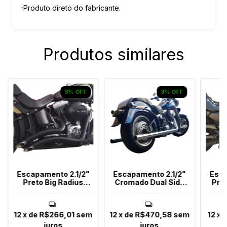
-Produto direto do fabricante.
Produtos similares
3
%
OFF
3
%
OFF
Escapamento 2.1/2"
Escapamento 2.1/2"
Esca
Preto Big Radius
Cromado Dual Side
Pre
Chanfrado Softail Até
Boca Reta Softail Até
2017
2017
12
x de
R$266,01
sem
12
x de
R$470,58
sem
12
x 
juros
juros