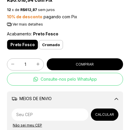
R$6.618,94
com
Pix
12
x de
R$612,87
sem juros
10% de desconto
pagando com Pix
Ver mais detalhes
Acabamento:
Preto Fosco
Preto Fosco
Cromado
Consulte-nos pelo WhatsApp
MEIOS DE ENVIO
Alterar CEP
CALCULAR
Não sei meu CEP