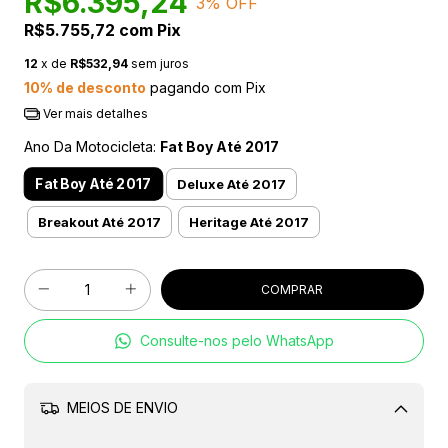
R$6.395,24
3
% OFF
R$5.755,72
com
Pix
12
x de
R$532,94
sem juros
10% de desconto
pagando com Pix
Ver mais detalhes
Ano Da Motocicleta:
Fat Boy Até 2017
Fat Boy Até 2017
Deluxe Até 2017
Breakout Até 2017
Heritage Até 2017
Consulte-nos pelo WhatsApp
MEIOS DE ENVIO
Alterar CEP