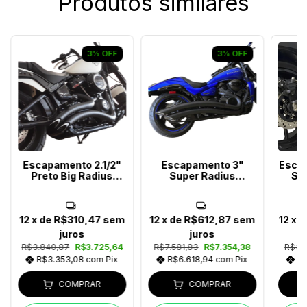
Produtos similares
3
%
OFF
3
%
OFF
Escapamento 2.1/2"
Escapamento 3"
Esca
Preto Big Radius
Super Radius
Sid
Snake Softail Após
Boulevard M1800
Pre
2018
Boss
12
x de
R$310,47
sem
12
x de
R$612,87
sem
12
x 
juros
juros
R$3.840,87
R$3.725,64
R$7.581,83
R$7.354,38
R$3.5
R$3.353,08
com
Pix
R$6.618,94
com
Pix
R
COMPRAR
COMPRAR