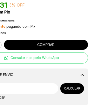
31
3
% OFF
om
Pix
sem juros
nto
pagando com Pix
lhes
Consulte-nos pelo WhatsApp
E ENVIO
Alterar CEP
CALCULAR
 CEP