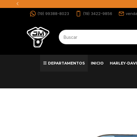
(19) 99388-8023
(19) 3422-9856
vend
DEPARTAMENTOS
INICIO
HARLEY-DAV