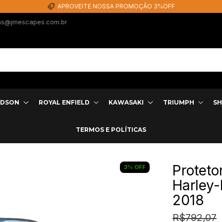
APROVEITE NOSSA PROMOÇÃO 3%OFF
as@jmescapes.com.br
IDSON
ROYAL ENFIELD
KAWASAKI
TRIUMPH
SH
TERMOS E POLÍTICAS
Protet
3
%
OFF
Harley-
2018
R$792,07