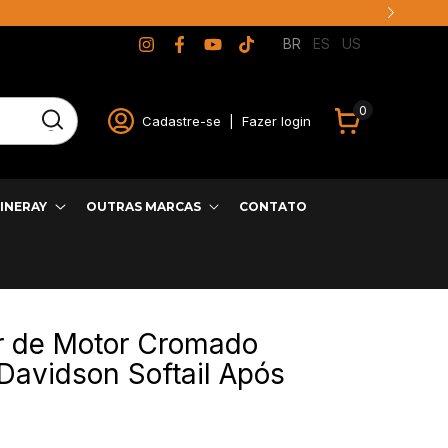
BR
ES
US
0
Cadastre-se
|
Fazer login
INERAY
OUTRAS MARCAS
CONTATO
or de Motor Cromado
Davidson Softail Após