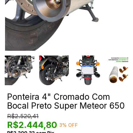
Ponteira 4" Cromado Com
Bocal Preto Super Meteor 650
R$2.520,41
R$2.444,80
3
% OFF