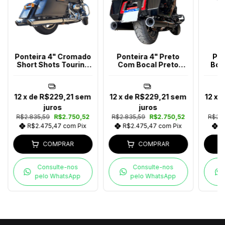
Ponteira 4" Cromado
Ponteira 4" Preto
Pon
Short Shots Touring
Com Bocal Preto
Boc
Ano 2017-2023
Touring Ano 2017-
2023
12
x de
R$229,21
sem
12
x de
R$229,21
sem
12
x 
juros
juros
R$2.835,59
R$2.750,52
R$2.835,59
R$2.750,52
R$2.4
R$2.475,47
com
Pix
R$2.475,47
com
Pix
R
COMPRAR
COMPRAR
Consulte-nos
Consulte-nos
pelo WhatsApp
pelo WhatsApp