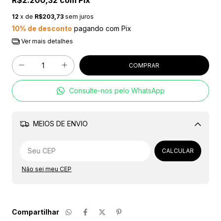
R$2.200,32
com
Pix
12
x de
R$203,73
sem juros
10% de desconto
pagando com Pix
Ver mais detalhes
Consulte-nos pelo WhatsApp
MEIOS DE ENVIO
Alterar CEP
CALCULAR
Não sei meu CEP
Compartilhar