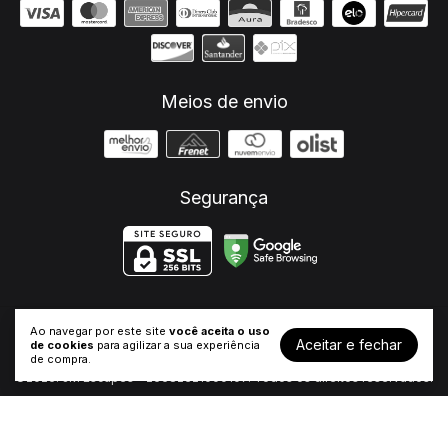
Meios de envio
Segurança
Ao navegar por este site
você aceita o uso
Ponteira 4" Cromado Boca Reta Touring Ano 2017-2023
- JM
Aceitar e fechar
de cookies
para agilizar a sua experiência
Escapes
de compra.
©2026. JM Escapes - 26682321000107. Todos os direitos reservados.