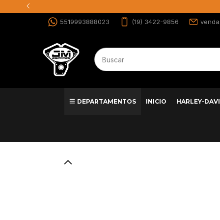
5519993888023
(19) 3422-9856
venda
DEPARTAMENTOS
INICIO
HARLEY-DAV