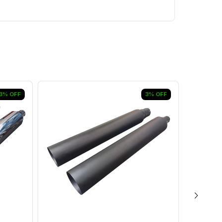
3
%
OFF
3
%
OFF