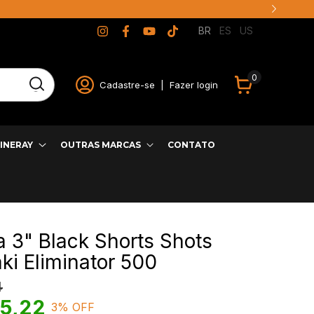
JUROS
BR
ES
US
0
Cadastre-se
|
Fazer login
INERAY
OUTRAS MARCAS
CONTATO
a 3" Black Shorts Shots
i Eliminator 500
4
5,22
3
% OFF