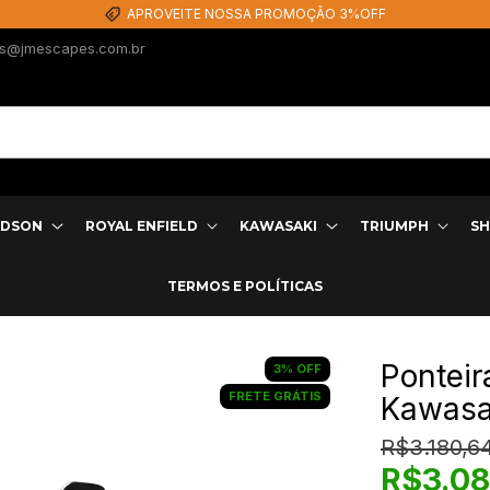
EM ATÉ 12X SEM 
s@jmescapes.com.br
IDSON
ROYAL ENFIELD
KAWASAKI
TRIUMPH
SH
TERMOS E POLÍTICAS
Ponteir
3
%
OFF
FRETE GRÁTIS
Kawasak
R$3.180,6
R$3.08