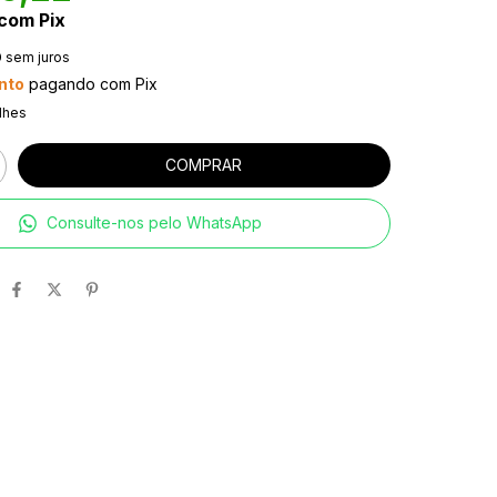
com
Pix
0
sem juros
nto
pagando com Pix
lhes
Consulte-nos pelo WhatsApp