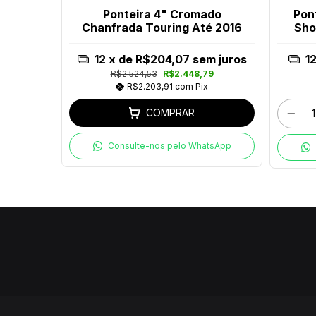
o Com
Ponteira 4" Cromado
Pon
no 2017-
Chanfrada Touring Até 2016
Sho
m juros
12
x de
R$204,07
sem juros
1
52
R$2.524,53
R$2.448,79
x
R$2.203,91
com
Pix
COMPRAR
tsApp
Consulte-nos pelo WhatsApp