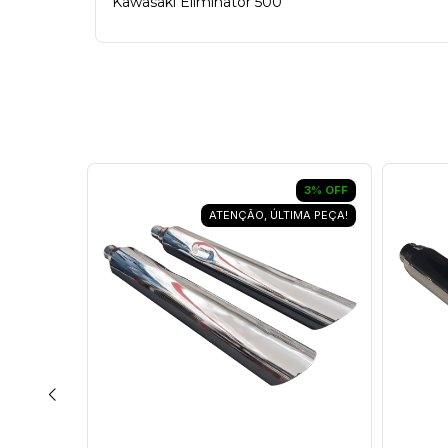
Kawasaki Eliminator 500
3
%
OFF
3
%
OFF
ATENÇÃO, ÚLTIMA PEÇA!