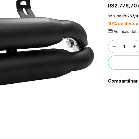
R$2.776,70
12
x de
R$257,1
10% de desco
Ver mais deta
Compartilhar