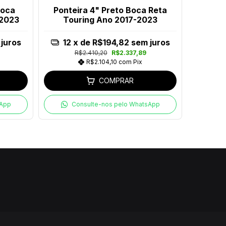
Boca
Ponteira 4" Preto Boca Reta
Ponte
-2023
Touring Ano 2017-2023
Preto
juros
12
x de
R$194,82
sem juros
12
R$2.410,20
R$2.337,89
R
R$2.104,10
com
Pix
COMPRAR
sApp
Consulte-nos pelo WhatsApp
C