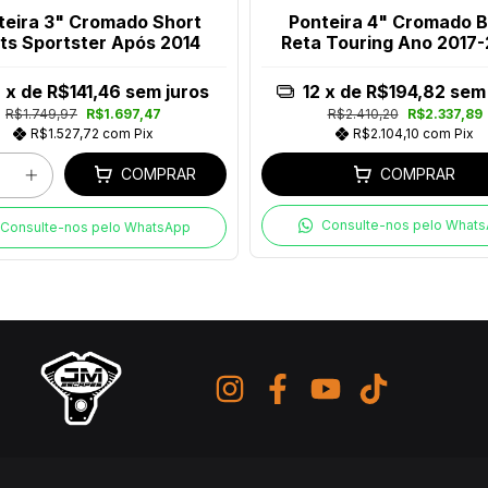
teira 3" Cromado Short
Ponteira 4" Cromado 
ts Sportster Após 2014
Reta Touring Ano 2017
2
x de
R$141,46
sem juros
12
x de
R$194,82
sem 
R$1.749,97
R$1.697,47
R$2.410,20
R$2.337,89
R$1.527,72
com
Pix
R$2.104,10
com
Pix
COMPRAR
COMPRAR
Consulte-nos pelo What
Consulte-nos pelo WhatsApp