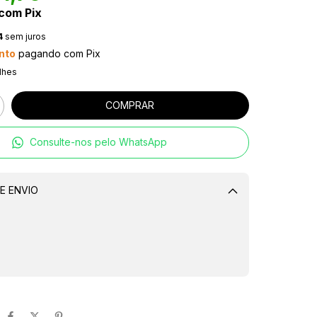
com
Pix
4
sem juros
nto
pagando com Pix
lhes
Consulte-nos pelo WhatsApp
E ENVIO
Alterar CEP
CALCULAR