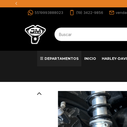
5519993888023
(19) 3422-9856
venda
DEPARTAMENTOS
INICIO
HARLEY-DAV