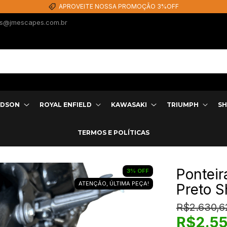
EM ATÉ 12X SEM JUROS
s@jmescapes.com.br
IDSON
ROYAL ENFIELD
KAWASAKI
TRIUMPH
SH
TERMOS E POLÍTICAS
Ponteir
3
%
OFF
ATENÇÃO, ÚLTIMA PEÇA!
Preto 
R$2.630,6
R$2.55