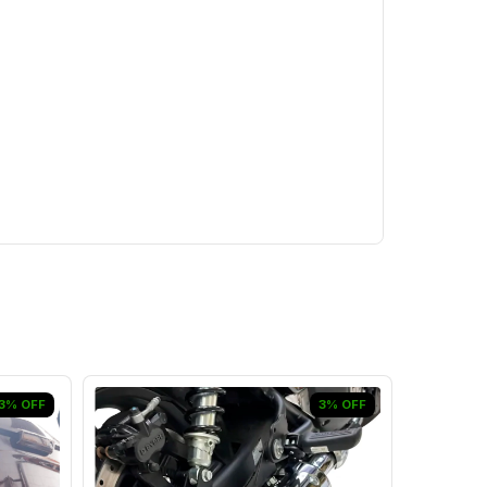
3
%
OFF
3
%
OFF