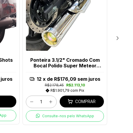
 Shots
Ponteira 3.1/2" Cromado Com
Po
Bocal Polido Super Meteor
Chanf
650
juros
12
x de
R$176,09
sem juros
12
x
R$2.178,45
R$2.113,10
R
R$1.901,79
com
Pix
COMPRAR
sApp
C
Consulte-nos pelo WhatsApp