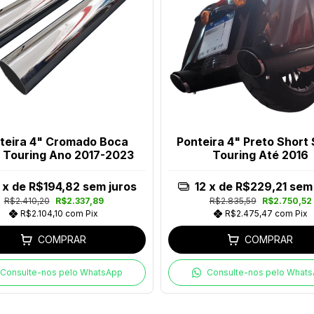
teira 4" Cromado Boca
Ponteira 4" Preto Short
 Touring Ano 2017-2023
Touring Até 2016
x de
R$194,82
sem juros
12
x de
R$229,21
sem 
R$2.410,20
R$2.337,89
R$2.835,59
R$2.750,52
R$2.104,10
com
Pix
R$2.475,47
com
Pix
COMPRAR
COMPRAR
Consulte-nos pelo WhatsApp
Consulte-nos pelo What