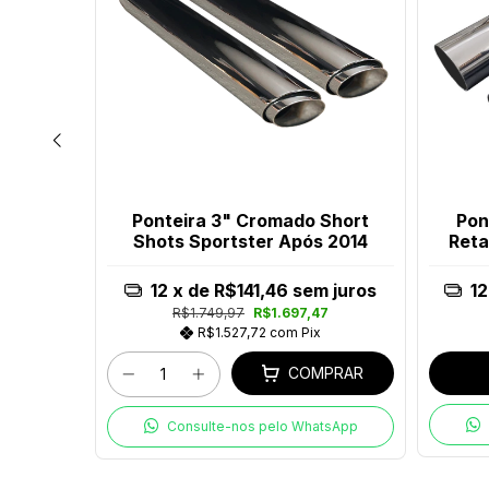
Short
Ponteira 3" Cromado Short
Pon
17-2023
Shots Sportster Após 2014
Reta
m juros
12
x de
R$141,46
sem juros
12
52
R$1.749,97
R$1.697,47
x
R$1.527,72
com
Pix
COMPRAR
tsApp
Consulte-nos pelo WhatsApp