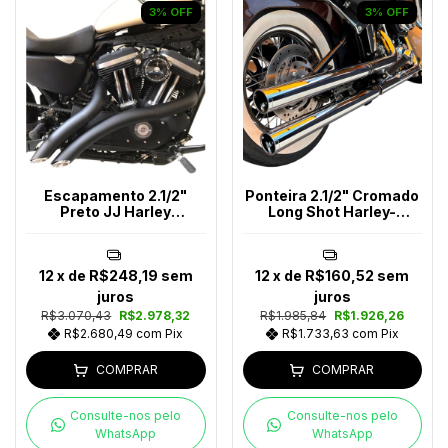
3
%
OFF
3
%
OFF
Escapamento 2.1/2"
Ponteira 2.1/2" Cromado
Preto JJ Harley
Long Shot Harley-
Davidson Até 2017
Davidson
12
x de
R$248,19
sem
12
x de
R$160,52
sem
juros
juros
R$3.070,43
R$2.978,32
R$1.985,84
R$1.926,26
R$2.680,49
com
Pix
R$1.733,63
com
Pix
COMPRAR
COMPRAR
Consulte-nos pelo
Consulte-nos pelo
WhatsApp
WhatsApp