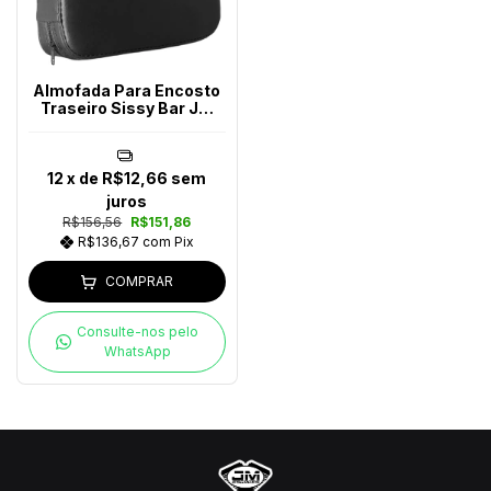
Almofada Para Encosto
Traseiro Sissy Bar JM
Escapes
12
x de
R$12,66
sem
juros
R$156,56
R$151,86
R$136,67
com
Pix
COMPRAR
Consulte-nos pelo
WhatsApp