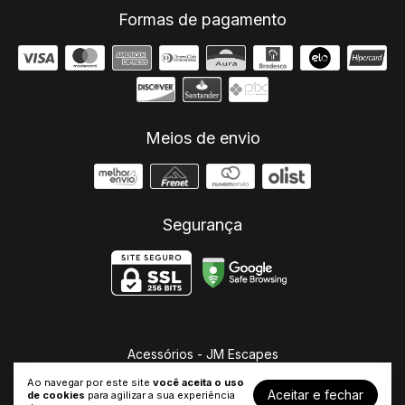
Formas de pagamento
Meios de envio
Segurança
Acessórios
- JM Escapes
©2026. JM Escapes - 26682321000107. Todos os direitos reservados.
Ao navegar por este site
você aceita o uso
Aceitar e fechar
de cookies
para agilizar a sua experiência