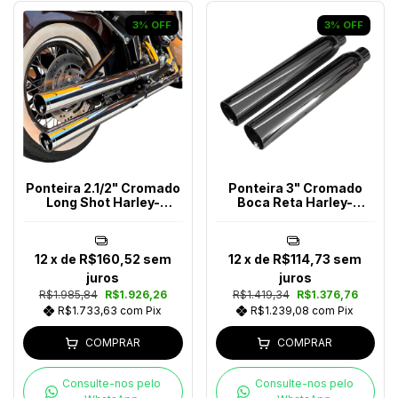
3
%
OFF
3
%
OFF
Ponteira 2.1/2" Cromado
Ponteira 3" Cromado
Long Shot Harley-
Boca Reta Harley-
Davidson
Davidson
12
x de
R$160,52
sem
12
x de
R$114,73
sem
juros
juros
R$1.985,84
R$1.926,26
R$1.419,34
R$1.376,76
R$1.733,63
com
Pix
R$1.239,08
com
Pix
COMPRAR
COMPRAR
Consulte-nos pelo
Consulte-nos pelo