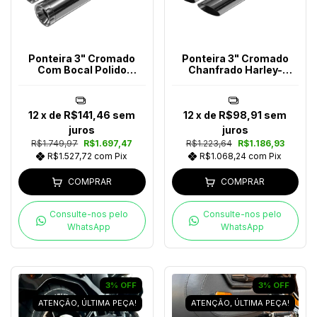
Ponteira 3" Cromado
Ponteira 3" Cromado
Com Bocal Polido
Chanfrado Harley-
Harley-Davidson
Davidson
12
x de
R$141,46
sem
12
x de
R$98,91
sem
juros
juros
R$1.749,97
R$1.697,47
R$1.223,64
R$1.186,93
R$1.527,72
com
Pix
R$1.068,24
com
Pix
COMPRAR
COMPRAR
Consulte-nos pelo
Consulte-nos pelo
WhatsApp
WhatsApp
3
%
OFF
3
%
OFF
ATENÇÃO, ÚLTIMA PEÇA!
ATENÇÃO, ÚLTIMA PEÇA!