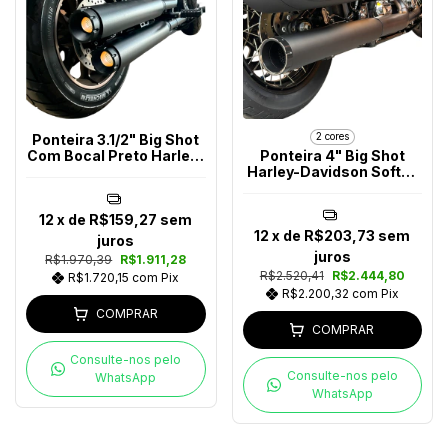
2 cores
Ponteira 3.1/2" Big Shot
Com Bocal Preto Harley-
Ponteira 4" Big Shot
Davidson Softail 2018-
Harley-Davidson Softail
2024
Após 2025
12
x de
R$159,27
sem
12
x de
R$203,73
sem
juros
juros
R$1.970,39
R$1.911,28
R$2.520,41
R$2.444,80
R$1.720,15
com
Pix
R$2.200,32
com
Pix
COMPRAR
COMPRAR
Consulte-nos pelo
Consulte-nos pelo
WhatsApp
WhatsApp