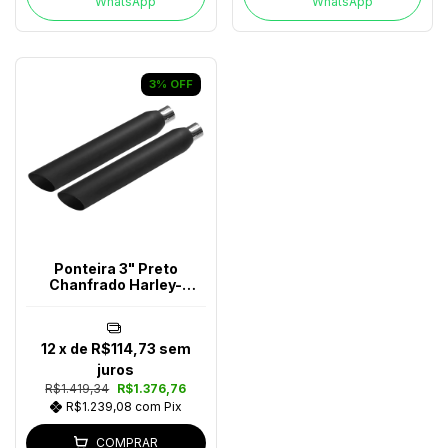
WhatsApp
WhatsApp
3
%
OFF
Ponteira 3" Preto
Chanfrado Harley-
Davidson
12
x de
R$114,73
sem
juros
R$1.419,34
R$1.376,76
R$1.239,08
com
Pix
COMPRAR