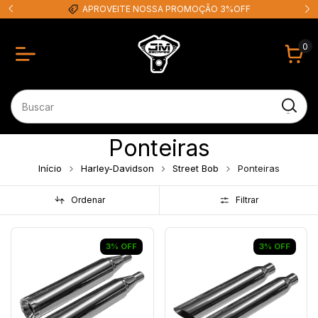
APROVEITE NOSSA PROMOÇÃO 3%OFF
0
Ponteiras
Início
Harley-Davidson
Street Bob
Ponteiras
Ordenar
Filtrar
3
%
OFF
3
%
OFF