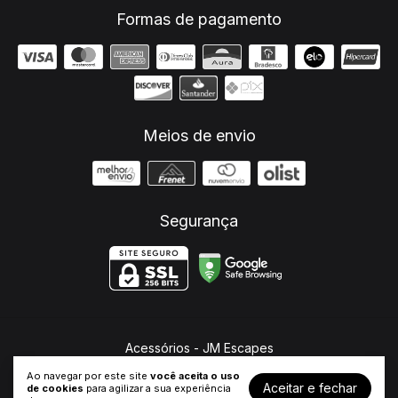
Formas de pagamento
Meios de envio
Segurança
Acessórios
- JM Escapes
©2026. JM Escapes - 26682321000107. Todos os direitos reservados.
Ao navegar por este site
você aceita o uso
Aceitar e fechar
de cookies
para agilizar a sua experiência