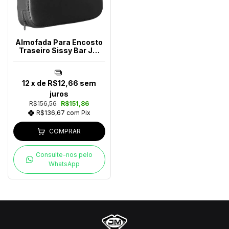
Almofada Para Encosto
Traseiro Sissy Bar JM
Escapes
12
x de
R$12,66
sem
juros
R$156,56
R$151,86
R$136,67
com
Pix
COMPRAR
Consulte-nos pelo
WhatsApp